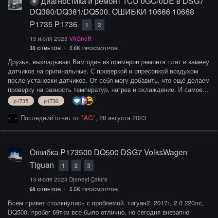
Диагностика и ремонт TCU 0GC/0DE в DSG7
предварительно найдя сток фулл файл 2119 0dl300013g,
DQ380/DQ381/DQ500. ОШИБКИ 10666 10668
попытались его залить, а он шлет нах... И вообще никак ни льет ни
P1735 P1736
одну прошивк…
1
2
15 июля 2023
VAGneR
30
ОТВЕТОВ
2.8K
ПРОСМОТРОВ
Друзья, выкладываю Вам один из примеров ремонта плат и замену
датчиков на оригинальные. С проверкой и опресовкой воздухом
после установки датчиков. От себя могу добавить, что ещё делаем
проверку на разность температур, нагрев и охлаждение. И самое
главное, модернизация программного обеспечения, в котором
p1735
p1736
находится основная проблема не корректной работы данных
датчиков. Также замечу, что датчики деградируют от ряда причин,
Последний ответ от
*AG*
,
28 августа 2023
которые в основной своей массе не устраняются. Датчики это
следствие, а причины в другом. Но у нас к сожалению, на
перегонки меняют только датчики. Repair mechatronic VAG DQ500
Ошибка P173500 DQ500 DSG7 VolksWagen
Clutch Position sensor K1 and K2 10666 10668 P1735 P1736.mp4
Tiguan
1
2
3
13 июля 2023
Djeneyt Çakır8
68
ОТВЕТОВ
5.5K
ПРОСМОТРОВ
Всем привет столкнулись с проблемой. тигуан2, 2017г, 2.0 220лс,
DQ500, пробег 69ткм все было отлично, но сегодня внезапно