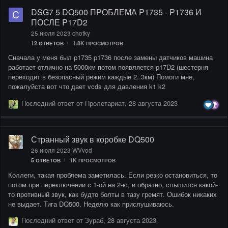
DSG7 5 DQ500 ПРОБЛЕМА P1735 - P1736 И
ПОСЛЕ P17D2
25 июля 2023
chotky
12
ОТВЕТОВ
1.8K
ПРОСМОТРОВ
Сначала у меня был p1735 p1736 после замены датчиков машина
работает отлично на 5000км потом появляется p17D2 (шестерня
переходит в безопасный режим каждые 2..3км) Помоги мне,
пожалуйста вот что дает vcds для давления k1 k2
Последний ответ от
Пролетариат
,
28 августа 2023
Странный звук в коробке DQ500
26 июля 2023
WVvod
5
ОТВЕТОВ
1K
ПРОСМОТРОВ
Коллеги, такая проблема заметилась. Если резко остановиться, то
потом при переключении с 1-ой на 2-ю, и обратно, слышится какой-
то противный звук, как будто болты в тазу гремят. Ошибок никаких
не выдает. Тига DQ500. Неделю как прислушиваюсь.
Последний ответ от
Зураб
,
28 августа 2023