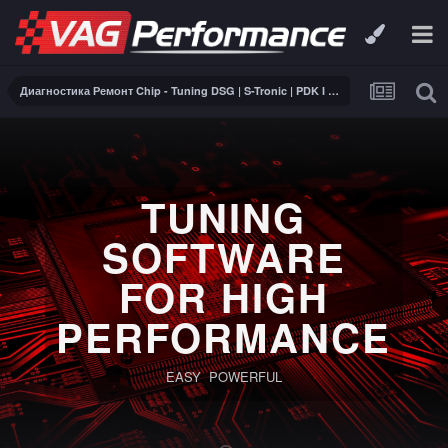
Диагностика Ремонт Chip - Tuning DSG | S-Tronic | PDK I ZF I AISIN
TUNING
SOFTWARE
FOR HIGH
PERFORMANCE
EASY POWERFUL