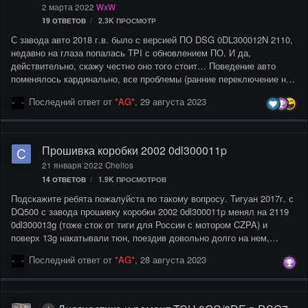
2 марта 2022
WxW
19
ОТВЕТОВ
2.3K
ПРОСМОТР
С завода авто 2018 г.в. было с версией ПО DSG 0DL300012N 2110,
недавно на глаза попалась TPI с обновлением ПО. И да,
действительно, скажу честно оно того стоит… Поведение авто
поменялось кардинально, все проблемы (ранние переключение на
повышенные передачи, пинок на не прогретое авто с 2 на 3
Последний ответ от
*AG*
,
29 августа 2023
передачу, переход на пониженные передачи с высоких 6→ 5 → 4
→ 3 → 2 → 1, обладатели Tiguan 2, Kodiag думаю понимают о чем
я говорю. Обновление проводил на версию 0DL300012N 2114, под
свое КПП. Далее на обновленную заводскую прошивку был
Прошивка коробки 2002 0dl300011p
наложен тюнинг ;))). Чтобы понять что это такое и какие ощущения
21 января 2022
Chelios
в поведении авто это реально нужно попробовать самому…
14
ОТВЕТОВ
1.9K
ПРОСМОТРОВ
Подскажите ребята пожалуйста по такому вопросу. Тигуан 2017г. с
DQ500 с завода прошивку коробки 2002 0dl300011p менял на 2119
0dl300013g (тоже сток от тиги для России с мотором CZPA) и
поверх 13g накатывали тюн, поездив довольно долго на нем,
решил откатить в сток одисом инж., одис накатил 3005 0dl300013h,
Последний ответ от
*AG*
,
28 августа 2023
как выяснилось позже, это прошивка сток совсем не от тигуана,
точнее от тиги только Allspace и Audi Q3 Северной Америки.
Алгоритм работы коробки на этой прошивке меня не радует, оно и
понятно, не от этой машины! И вот взяв в руки одис инж.,