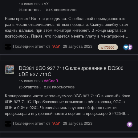
13 июля 2023
AXL
96
ОТВЕТОВ
10.1K
ПРОСМОТРОВ
Всем привет! Вот я и доездился. С небольшой периодичностью,
раз в месяц отваливались чётные передачи. Скинув ошибку стал
ездить дальше, при этом мониторя интернет. В конце марта все
повторилось. Поняв, что придется менять плату в мехатронике,
обзвонил ОД, которые озвучили ценник 200К+ (они меняют узел
Последний ответ от
*AG*
,
28 августа 2023
p173600
целиком) и срок ожидания мехатроника от месяца до года из
Германии привести нет возможности – не простые времена. Стал
искать дальше, нашел компанию, которая специализируется на
ремонте DSG и имеет несколько точек по Москве, пообщавшись с
DQ381 0GC 927 711G клонирование в DQ500
менеджером он объявил предварительную стоимость в 80 000 руб
0DE 927 711C
+ 10 000 руб работа. Сделав еще в двух местах диагностику (б…
15 июля 2023
VAGneR
20
ОТВЕТОВ
2.2K
ПРОСМОТРОВ
Клонирование часто используемого 0GC 927 711G в «новый» блок
0DE 927 711C. Преобразование возможно в обе стороны, 0GC в
0DE и 0DE в 0GC. Чтение/запись внутренней флэш-памяти
процессора и внутренней памяти eeprom в процессоре SH72549
производства . BOSCH использует Renesas во многих новейших
Последний ответ от
*AG*
,
28 августа 2023
автомобилях VAG с 7-ступенчатой коробкой передач с двойным
сцеплением. DQ381 Conversion 0GC 927 711G into 0DE 927 711C
Programming with MechaProg.mp4