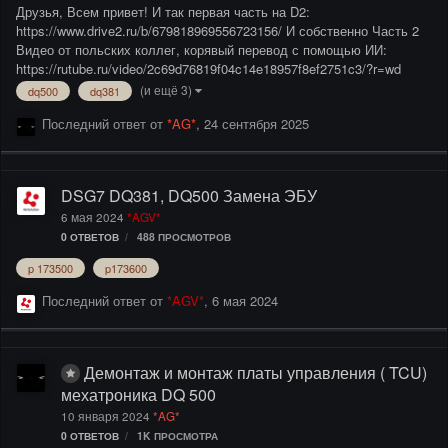
Друзья, Всем привет! И так первая часть на D2:
https://www.drive2.ru/b/679818969556723156/ И собственно Часть 2
Видео от польских коллег, корявый перевод с помощью ИИ:
https://rutube.ru/video/2c69d76819f04c14e18957f8ef2751c3/?r=wd
(и ещё 3)
dq500
dq381
Последний ответ от
*AG*
,
24 сентября 2025
DSG7 DQ381, DQ500 Замена ЭБУ
6 мая 2024
*AGV*
0
ОТВЕТОВ
488
ПРОСМОТРОВ
p 173500
p173600
Последний ответ от
*AGV*
,
6 мая 2024
Демонтаж и монтаж платы управления ( TCU)
мехатроника DQ 500
10 января 2024
*AG*
0
ОТВЕТОВ
1K
ПРОСМОТРА