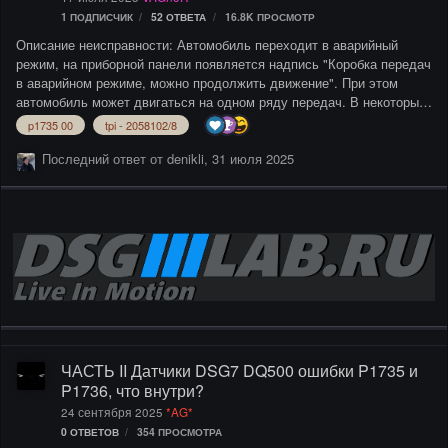
1 ПОДПИСЧИК
52
ОТВЕТА
16.8K
ПРОСМОТР
Описание неисправности: Автомобиль переходит в аварийный
режим, на приборной панели появляется надпись "Коробка передач
в аварийном режиме, можно продолжить движение". При этом
автомобиль может двигаться на одном ряду передач. В некоторых
случаях после выключения-включения зажигания автомобиль на
p1735 00
tpi - 2058102/8
какое-то время переходит в нормальный режим работы, движение
возможно на всех передачах. Потом ситуация повторяется. В
Последний ответ от
denikli
,
31 июля 2025
регистраторе событий блока управления КП фиксируются ошибки:
P 173500 Датчик положения муфты 1 электрическая неисправность
(Position sensor for clutch 1 Electrical error) P173600 Датчик
положения муфты 2 электрическая неисправность (Position sen…
ЧАСТЬ II Датчики DSG7 DQ500 ошибки P1735 и
P1736, что внутри?
24 сентября 2025
*AG*
0
ОТВЕТОВ
354
ПРОСМОТРА