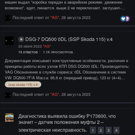
машин выдал "коробка передач в аварийном режиме. движение
возможно". едет, пинается. выше 2 не переключает. заглушил-
завел, ошибка пропала, через время снова появляется. чем
Последний ответ от
*AG*
,
28 августа 2023
дольше "остывает" коробка, тем больше потом проезжает. изучил
кучу форумов зарубежных и наших, все пишут о заказе с АЛИ
датчика давления и его замене на плате мехатроника. было у кого?
кто-то сам делал? порекомендуйте сервис в Москве по ремонту ?
DSG-7 DQ500 0DL (SSP Skoda 115) v.4
25 июня 2023
*AG*
13
ОТВЕТОВ
1.1K
ПРОСМОТРОВ
Документация описывает конструктивные особенности, различия и
принципы работы всех узлов КПП DSG DQ500 0DL: Производитель:
VAG Обозначение в службе сервиса: 0DL Обозначение в системе
VW: DQ500-7F/A Масса: 95,6 кг (передний привод), 123 кг (4×4)
Число передач: 7 + 1 (семь передач для движения вперёд +
(ssp skoda 115) v.4
передача заднего хода) Передаваемый крутящий момент: до 600
Последний ответ от
*AG*
,
28 августа 2023
Нм Конструкция сцепления: Крутящий момент передаётся с
помощью двух многодисковых фрикционных муфт, работающих в
масляной ванне Число валов: 3 Режим работы: Автоматический и
Tiptronic Контур циркуляции масла: Общий контур системы смазки
Диагностика выявила ошибку P173600, что
коробки передач и блока Mechatronik Охлаждение масла: Ма…
значит – датчик положения муфты 2 –
электрическая неисправность.
1
2
3
4