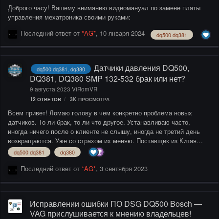
Доброго часу! Вашему вниманию видеомануал по замене платы
управления мехатроника своими руками:
Последний ответ от
*AG*
,
10 января 2024
dq500 dq381
Датчики давления DQ500,
dq500 dq381, dq380
DQ381, DQ380 SMP 132-532 брак или нет?
9 августа 2023
ViRomVR
12
ОТВЕТОВ
3K
ПРОСМОТРА
Всем привет! Ломаю голову в чем конкретно проблема новых
датчиков. То ли брак, то ли что другое. Устанавливаю часто,
иногда ничего после о клиенте не слышу, иногда не третий день
возвращаются. Уже со страхом их меняю. Поставщик из Китая
проверен годами, специально брак думаю не будет сувать, датчики
dq500 dq381
dq380
бошевские, вроде как последней модификации. Наткнулся на Ваш
пост при поиске именно данной информации. Жду продолжения.
Последний ответ от
*AG*
,
3 сентября 2023
Вот эти только пришли. Пока что из них установил 6 штук, из них
на третий день один дал о себе знать. Стоит бошевская
маркировка, снимал с плиты оригинал, на некоторых тоже бош
Исправлении ошибки ПО DSG DQ500 Bosch —
стоит.
VAG прислушивается к мнению владельцев!