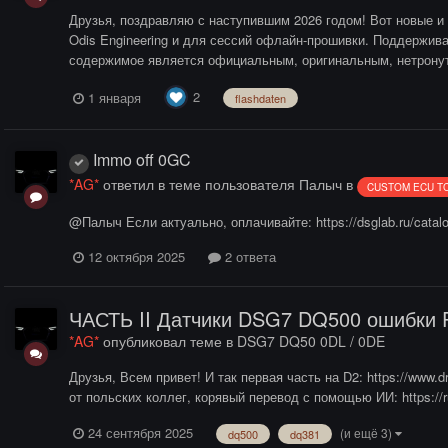
Друзья, поздравляю с наступившим 2026 годом! Вот новые и 
Odis Engineering и для сессий офлайн-прошивки. Поддерживае
содержимое является официальным, оригинальным, нетронуты
2
1 января
flashdaten
Immo off 0GC
*AG*
ответил в теме пользователя
Палыч
в
CUSTOM ECU T
@Палыч Если актуально, оплачивайте: https://dsglab.ru/catalog/
12 октября 2025
2 ответа
ЧАСТЬ II Датчики DSG7 DQ500 ошибки P
*AG*
опубликовал теме в
DSG7 DQ50 0DL / 0DE
Друзья, Всем привет! И так первая часть на D2: https://www.
от польских коллег, корявый перевод с помощью ИИ: https://r
24 сентября 2025
(и ещё 3)
dq500
dq381