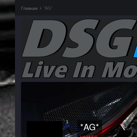
Главная
*AG*
*AG*