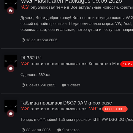
VAG Flashdaten Packages 09.09.2025
*AG*
опубликовал теме в
Все актуальные новости, факт
Друзья, Всем доброго часу! Вот новые и текущие пакеты VAG 
сессий офлайн-прошивки. Поддерживаемые марки: VW, Audi, 
официальным, оригинальным, нетронутым и поступает напряму
13 сентября 2025
DL382 G1
*AG*
ответил в теме пользователя
Константин М
в
*AG* 
Сделано: 382.rar
6 сентября 2025
1 ответ
Таблица прошивок DSG7 0AM g-box base
*AG*
ответил в теме пользователя
*AG*
в
БЕСПЛАТНО*
Теперь в оФФлайне! Таблица прошивок КПП VW DSG DQ (Audi 
22 июля 2025
9 ответов