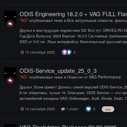
ODIS Engineering 18.2.0 + VAG FULL Fla
*AG*
опубликовал теме в
Все актуальные новости, факт
Друзья и мои будущие подписчики D2! Всё тут: DRIVE2.RU Ко
Год/Дата Выпуска: 2024 Версия: 18.2.0 Системные требовани
SSD от 512 гиг. Язык интерфейса: Многоязычный (русский при
2
15 сентября 2025
ODIS-Service_update_25_0_3
*AG*
опубликовал теме в
Новости от VAG Performance
Друзья, Всем привет! Делюсь сежей версией ODIS-Service_2
8 гиг оперативы, лучше 16. Описание: ODIS Service — это п
автомобилей концерна VAG (Volkswagen, Audi, Skoda, Seat). 
5
14 сентября 2025
1 ответ
odis