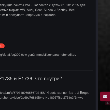
текущие пакеты VAG Flashdaten с датой 31.012.2025 для
мые марки: VW, Audi, Seat, Skoda и Bentley. Все
м и поступает напрямую с портала: ...
CU
detail/dq200-0cw-gen2-immobilizer-parameter-editor/
1735 и P1736, что внутри?
drive2.ru/b/679818969556723156/ И собственно Часть 2 Видео
utube.ru/video/2c69d76819f04c14e18957f8ef2751c3/?r=wd