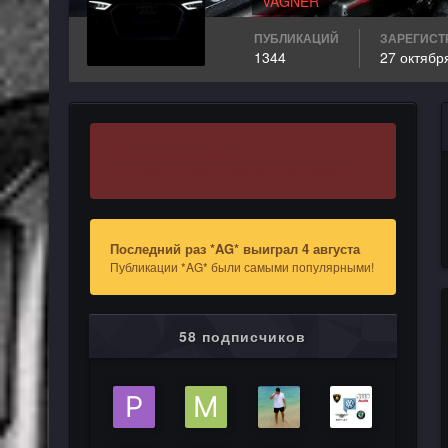
VAGNER
ПУБЛИКАЦИЙ
ЗАРЕГИСТ
1344
27 октябр
Штатный сотрудник
*AG* принадлежит к группе сотрудников.
Последний раз *AG* выиграл 4 августа
Публикации *AG* были самыми популярными!
58 подписчиков