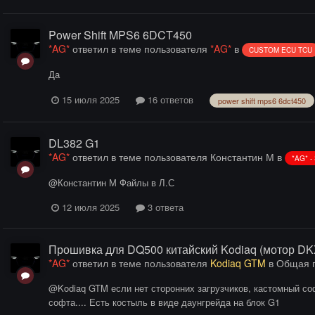
Power Shift MPS6 6DCT450
*AG*
ответил в теме пользователя
*AG*
в
CUSTOM ECU TCU
Да
15 июля 2025
16 ответов
power shift mps6 6dct450
DL382 G1
*AG*
ответил в теме пользователя
Константин М
в
*AG* 
@Константин М Файлы в Л.С
12 июля 2025
3 ответа
Прошивка для DQ500 китайский Kodiaq (мотор DKX
*AG*
ответил в теме пользователя
Kodiaq GTM
в
Общая п
@Kodiaq GTM если нет сторонних загрузчиков, кастомный соф
софта.... Есть костыль в виде даунгрейда на блок G1