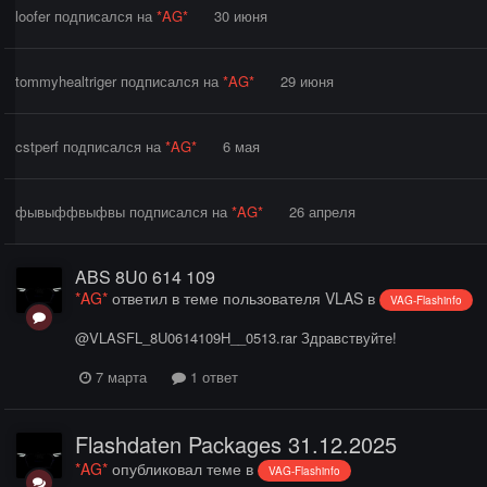
loofer
подписался на
*AG*
30 июня
tommyhealtriger
подписался на
*AG*
29 июня
cstperf
подписался на
*AG*
6 мая
фывыффвыфвы
подписался на
*AG*
26 апреля
ABS 8U0 614 109
*AG*
ответил в теме пользователя
VLAS
в
VAG-Flashinfo
@VLASFL_8U0614109H__0513.rar Здравствуйте!
7 марта
1 ответ
Flashdaten Packages 31.12.2025
*AG*
опубликовал теме в
VAG-Flashinfo