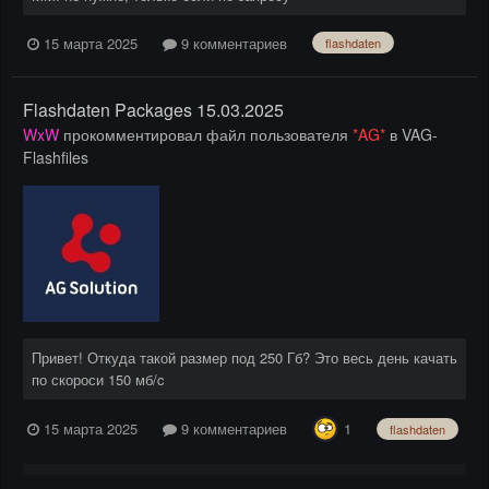
15 марта 2025
9 комментариев
flashdaten
Flashdaten Packages 15.03.2025
WxW
прокомментировал файл пользователя
*AG*
в
VAG-
Flashfiles
Привет! Откуда такой размер под 250 Гб? Это весь день качать
по скороси 150 мб/c
1
15 марта 2025
9 комментариев
flashdaten