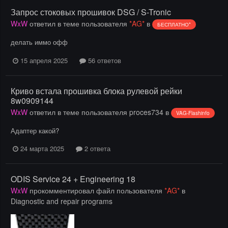
Запрос стоковых прошивок DSG / S-Tronic
WxW
ответил в теме пользователя
*AG*
в
БЕСПЛАТНО*
делать иммо офф
15 апреля 2025
56 ответов
Криво встала прошивка блока рулевой рейки
8w0909144
WxW
ответил в теме пользователя
proces734
в
VAG-Flashinfo
Адаптер какой?
24 марта 2025
2 ответа
ODIS Service 24 + Engineering 18
WxW
прокомментировал файл пользователя
*AG*
в
Diagnostic and repair programs