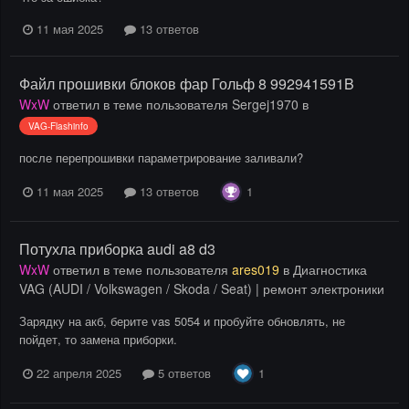
11 мая 2025
13 ответов
Файл прошивки блоков фар Гольф 8 992941591B
WxW
ответил в теме пользователя
Sergej1970
в
VAG-Flashinfo
после перепрошивки параметрирование заливали?
1
11 мая 2025
13 ответов
Потухла приборка audi a8 d3
WxW
ответил в теме пользователя
ares019
в
Диагностика
VAG (AUDI / Volkswagen / Skoda / Seat) | ремонт электроники
Зарядку на акб, берите vas 5054 и пробуйте обновлять, не
пойдет, то замена приборки.
1
22 апреля 2025
5 ответов