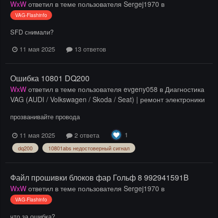
WxW
ответил в теме пользователя
Sergej1970
в
VAG-Flashinfo
SFD снимали?
11 мая 2025
13 ответов
Ошибка 10801 DQ200
WxW
ответил в теме пользователя
evgeny058
в
Диагностика
VAG (AUDI / Volkswagen / Skoda / Seat) | ремонт электроники
прозванивайте провода
1
11 мая 2025
2 ответа
dq200
10801abs недостоверный сигнал
Файл прошивки блоков фар Гольф 8 992941591B
WxW
ответил в теме пользователя
Sergej1970
в
VAG-Flashinfo
что за ошибка?