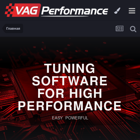
Главная
TUNING
SOFTWARE
FOR HIGH
PERFORMANCE
EASY POWERFUL