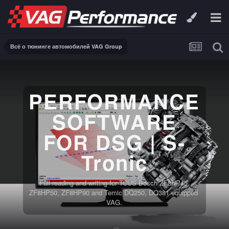
Всё о тюнинге автомобилей VAG Group
PERFORMANCE
SOFTWARE
FOR DSG | S-
Tronic
Full reading and writing for TCUS Bosch ZF8HP45,
ZF8HP50, ZF8HP90 and Temic DQ250, DQ381 equipped
VAG.