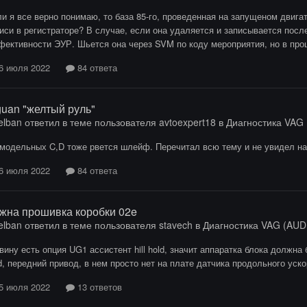
и я все верно понимаю, то база 85-го, проведенная на запущеном двиг
иси в регистраторе? В случае, если она удаляется и записывается посл
ективности ЭУР. Шьется она через SVM по коду мероприятия, но в проц
6 июля 2022
84 ответа
guan "желтый руль"
elban
ответил в теме пользователя
avtoexpert18
в
Диагностика VAG (
модельных C,D тоже рвется шлейф. Перечитал всю тему и не увидел насч
6 июля 2022
84 ответа
жна прошивка коробки 02e
elban
ответил в теме пользователя
stavech
в
Диагностика VAG (AUDI 
вину есть опция UG1 ассистент hill hold, значит аппаратка блока должна
d, передний привод, в нем просто нет на плате датчика продольного уско
5 июля 2022
13 ответов