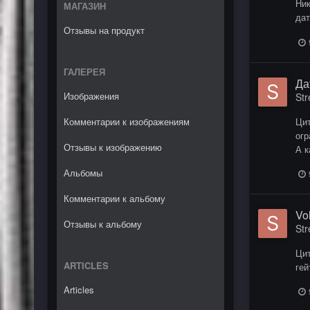
Ник
МАГАЗИН
дат
Отзывы на продукт
ГАЛЕРЕЯ
Да
Изображения
Str
Цит
Комментарии к изображениям
огр
Отзывы к изображению
А к
Альбомы
Комментарии к альбому
Vo
Отзывы к альбому
Str
Цит
ARTICLES
гей
Articles