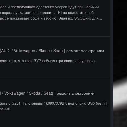
ателе и последующая адаптация упоров идут при наличии
е перезапуска можно применить TPI по недостаточной
ессе показывает софт и версию. Зная их, SGOшник для...
AUDI / Volkswagen / Skoda / Seat) | ремонт электроники
ет того, что края ЭУР поймал (три свистка в упорах).
/ Volkswagen / Skoda / Seat) | ремонт электроники
 быть с G251. Ты ставишь 1k0907379BK под опцию UG0 без hill
рения.