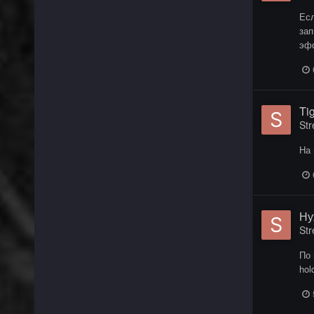
Есл
зап
эфф
Ti
Str
На 
Ну
Str
По 
hol