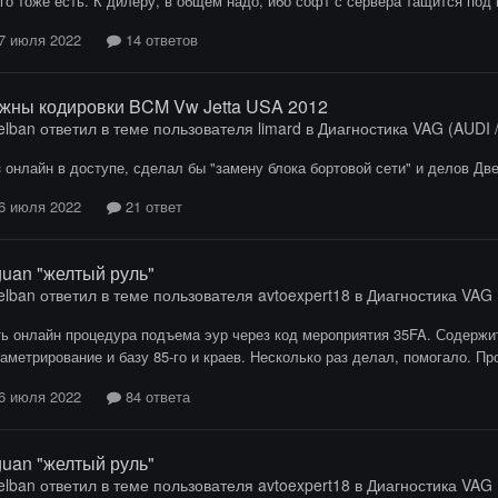
го тоже есть. К дилеру, в общем надо, ибо софт с сервера тащится под 
7 июля 2022
14 ответов
жны кодировки BCM Vw Jetta USA 2012
elban
ответил в теме пользователя
limard
в
Диагностика VAG (AUDI /
 онлайн в доступе, сделал бы "замену блока бортовой сети" и делов Две
6 июля 2022
21 ответ
guan "желтый руль"
elban
ответил в теме пользователя
avtoexpert18
в
Диагностика VAG (
ь онлайн процедура подъема эур через код мероприятия 35FA. Содержит
аметрирование и базу 85-го и краев. Несколько раз делал, помогало. Пр
6 июля 2022
84 ответа
guan "желтый руль"
elban
ответил в теме пользователя
avtoexpert18
в
Диагностика VAG (