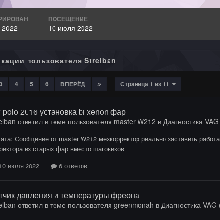
РИРОВАН
ПОСЕЩЕНИЕ
 2022
10 июля 2022
икации пользователя Strelban
3
4
5
6
ВПЕРЁД
Страница 1 из 11
 polo 2016 установка bi xenon фар
elban
ответил в теме пользователя
master W212
в
Диагностика VAG (
ата: Сообщение от master W212 мехкорректор реально заставить работат
ректора из старых фар вместо шаговиков
10 июля 2022
6 ответов
тчик давления и температуры фреона
elban
ответил в теме пользователя
greenmonah
в
Диагностика VAG (