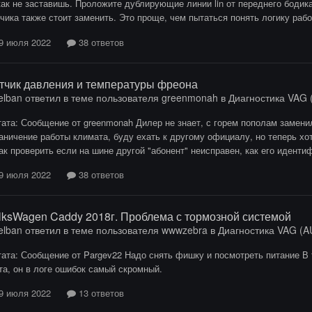
ак не заставишь. Проложите дублирующие линии lin от переднего бодика
чика также стоит заменить. Это проще, чем пытаться понять логику раб
9 июля 2022
38 ответов
тчик давления и температуры фреона
elban
ответил в теме пользователя
greenmonah
в
Диагностика VAG (
ата: Сообщение от greenmonah Дилер не знает, с горем пополам заменил
аничение работы климата, буду ехать к другому официалу, но теперь хо
ак проверить если на шине другой "абонент" неисправен, как его идент
9 июля 2022
38 ответов
lksWagen Caddy 2018г. Проблема с тормозной системой
elban
ответил в теме пользователя
wwwzebra
в
Диагностика VAG (AU
ата: Сообщение от Pargev22 Надо снять фишку и посмотреть питание В 
та, он в логе ошибок самый скромный.
9 июля 2022
13 ответов