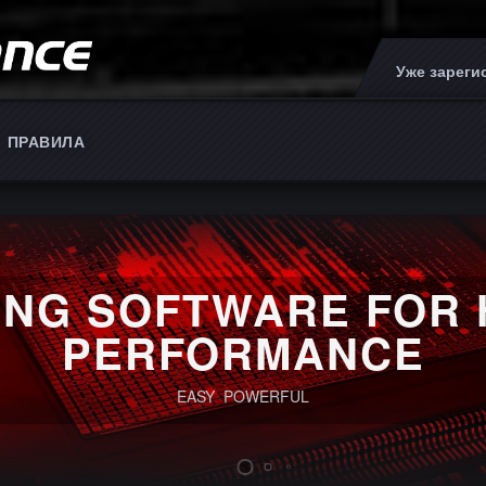
Уже зарег
ПРАВИЛА
I
ING SOFTWARE FOR 
PERFORMANCE
EASY POWERFUL