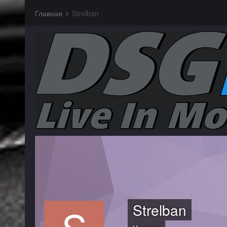
Главная
Strelban
Strelban