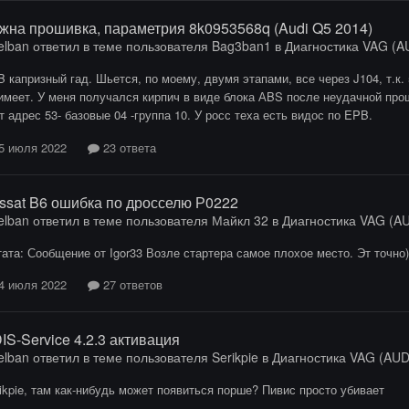
жна прошивка, параметрия 8k0953568q (Audi Q5 2014)
elban
ответил в теме пользователя
Bag3ban1
в
Диагностика VAG (AU
 капризный гад. Шьется, по моему, двумя этапами, все через J104, т.к.
имеет. У меня получался кирпич в виде блока АBS после неудачной пр
т адрес 53- базовые 04 -группа 10. У росс теха есть видос по EPB.
5 июля 2022
23 ответа
ssat B6 ошибка по дросселю Р0222
elban
ответил в теме пользователя
Майкл 32
в
Диагностика VAG (AUD
ата: Сообщение от Igor33 Возле стартера самое плохое место. Эт точно)) ht
4 июля 2022
27 ответов
IS-Service 4.2.3 активация
elban
ответил в теме пользователя
Serikpie
в
Диагностика VAG (AUDI 
ikpie, там как-нибудь может появиться порше? Пивис просто убивает