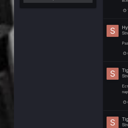
все
Ну
Str
Раз
Ti
Str
Ест
пар
Ti
Str