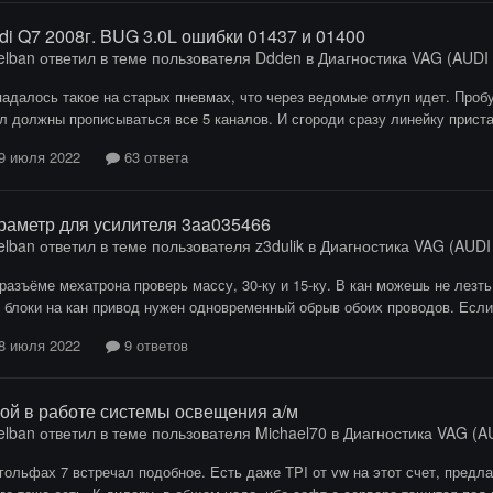
di Q7 2008г. BUG 3.0L ошибки 01437 и 01400
elban
ответил в теме пользователя
Ddden
в
Диагностика VAG (AUDI /
адалось такое на старых пневмах, что через ведомые отлуп идет. Пробу
л должны прописываться все 5 каналов. И сгороди сразу линейку приста
9 июля 2022
63 ответа
раметр для усилителя 3aa035466
elban
ответил в теме пользователя
z3dulik
в
Диагностика VAG (AUDI /
разъёме мехатрона проверь массу, 30-ку и 15-ку. В кан можешь не лезть
 блоки на кан привод нужен одновременный обрыв обоих проводов. Если
8 июля 2022
9 ответов
ой в работе системы освещения а/м
elban
ответил в теме пользователя
Michael70
в
Диагностика VAG (AU
гольфах 7 встречал подобное. Есть даже TPI от vw на этот счет, предл