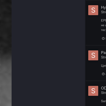
Ну
Str
EPB
не 
тес
Pa
Str
Цит
OD
Str
Ser