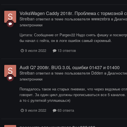
VolksWagen Caddy 2018г. Проблема с тормозной 
Strelban
ответил в теме пользователя
wwwzebra
в
Диагно
электроники
Цитата: Сообщение от Pargev22 Надо снять фишку и посмотре
бы начал с гейта, он в логе ошибок самый скромный.
9 июля 2022
13 ответов
Audi Q7 2008г. BUG 3.0L ошибки 01437 и 01400
Strelban
ответил в теме пользователя
Ddden
в
Диагностик
электроники
Попадалось такое на старых пневмах, что через ведомые отл
говорит. За один цикл должны прописываться все 5 каналов.
а то с рулеткой упляшешься)
9 июля 2022
63 ответа