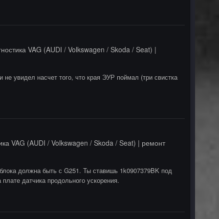
ностика VAG (AUDI / Volkswagen / Skoda / Seat) |
не увидел насчет того, что края ЭУР поймал (три свистка
ка VAG (AUDI / Volkswagen / Skoda / Seat) | ремонт
ка блока должна быть с G251. Ты ставишь 1k0907379BK под
на плате датчика продольного ускорения.