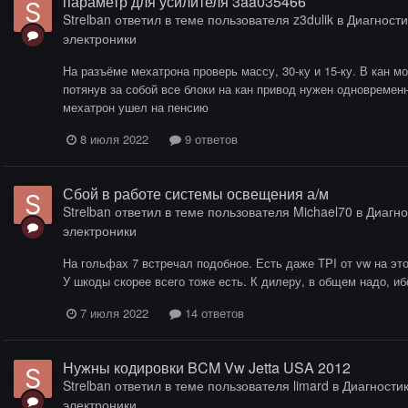
параметр для усилителя 3aa035466
Strelban
ответил в теме пользователя
z3dulik
в
Диагности
электроники
На разъёме мехатрона проверь массу, 30-ку и 15-ку. В кан м
потянув за собой все блоки на кан привод нужен одновременн
мехатрон ушел на пенсию
8 июля 2022
9 ответов
Сбой в работе системы освещения а/м
Strelban
ответил в теме пользователя
Michael70
в
Диагно
электроники
На гольфах 7 встречал подобное. Есть даже TPI от vw на эт
У шкоды скорее всего тоже есть. К дилеру, в общем надо, иб
7 июля 2022
14 ответов
Нужны кодировки BCM Vw Jetta USA 2012
Strelban
ответил в теме пользователя
limard
в
Диагностик
электроники