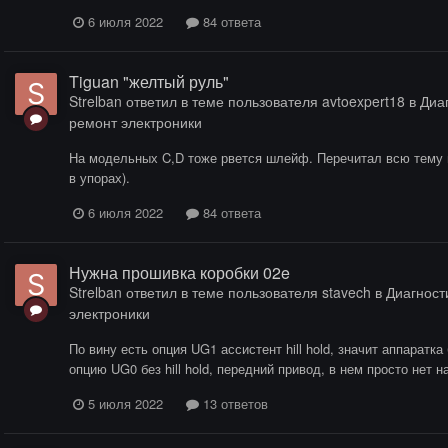
6 июля 2022
84 ответа
Tiguan "желтый руль"
Strelban
ответил в теме пользователя
avtoexpert18
в
Диаг
ремонт электроники
На модельных C,D тоже рвется шлейф. Перечитал всю тему и 
в упорах).
6 июля 2022
84 ответа
Нужна прошивка коробки 02e
Strelban
ответил в теме пользователя
stavech
в
Диагности
электроники
По вину есть опция UG1 ассистент hill hold, значит аппарат
опцию UG0 без hill hold, передний привод, в нем просто нет 
5 июля 2022
13 ответов