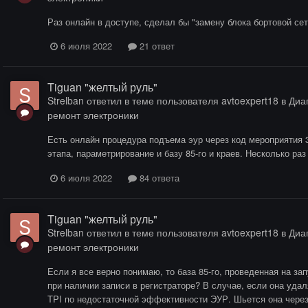
Раз онлайн в доступе, сделал бы "замену блока бортовой сет
6 июля 2022
21 ответ
Tiguan "желтый руль"
Strelban
ответил в теме пользователя
avtoexpert18
в
Диаг
ремонт электроники
Есть онлайн процедура подъема эур через код мероприятия 
этапа, параметрирование и базу 85-го и краев. Несколько ра
6 июля 2022
84 ответа
Tiguan "желтый руль"
Strelban
ответил в теме пользователя
avtoexpert18
в
Диаг
ремонт электроники
Если я все верно понимаю, то база 85-го, проведенная на з
при наличии записи в регистраторе? В случае, если она уда
TPI по недостаточной эффективности ЭУР. Шьется она через 