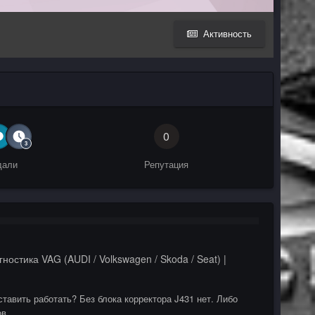
Активность
0
дали
Репутация
гностика VAG (AUDI / Volkswagen / Skoda / Seat) |
тавить работать? Без блока корректора J431 нет. Либо
ов