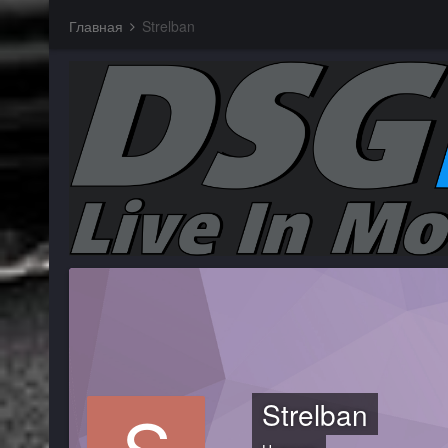
Главная
Strelban
Strelban