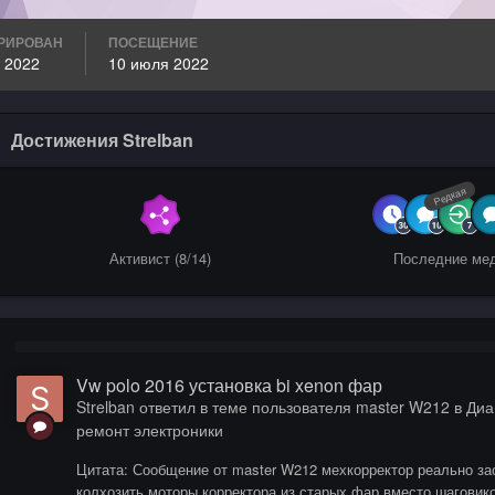
РИРОВАН
ПОСЕЩЕНИЕ
 2022
10 июля 2022
Достижения Strelban
Редкая
Активист (8/14)
Последние ме
Vw polo 2016 установка bi xenon фар
Strelban
ответил в теме пользователя
master W212
в
Диа
ремонт электроники
Цитата: Сообщение от master W212 мехкорректор реально зас
колхозить моторы корректора из старых фар вместо шаговик