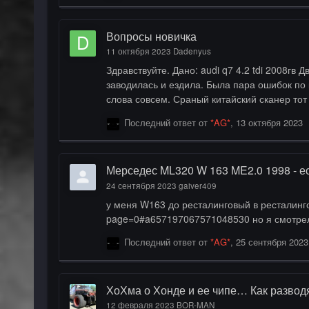
Вопросы новичка
11 октября 2023
Dadenyus
Здравствуйте. Дано: audi q7 4.2 tdi 2008гв Двигатель btr В общем физически удалил с нее заслонки и егр с теплообменником. До физического удаления машина
заводилась и ездила. Была пара ошибок по 
слова совсем. Сраный китайский сканер тот
могу. Собственно вопросы: не заводится из-
Последний ответ от
*AG*
,
13 октября 2023
завестись? Ещё вопрос. Там два ЭБУ. Маст
Мерседес ML320 W 163 ME2.0 1998 - е
24 сентября 2023
gaiver409
у меня W163 до ресталинговый в ресталинговом народ смог активировать PWM для вентилятора на 39 ножке https://www.drive2.ru/l/637858582183820286/?
Последний ответ от
*AG*
,
25 сентября 2023
ХоХма о Хонде и ее чипе… Как разво
12 февраля 2023
BOR-MAN