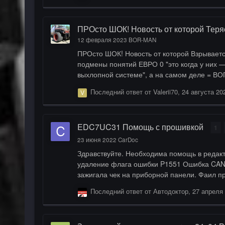
ПРОсто ШОК! Новость от которой Теря
12 февраля 2023
BOR-MAN
ПРОсто ШОК! Новость от которой Взрываетс
подмены понятий ЕВРО 0 "это когда у них — нет КАТАЛИЗАТОРА в выхлопной системе" НО ЕСТЬ с завода ЕВРО 1 "это когда у них — нет КАТАЛИЗАТОРА в
выхлопной системе", а на самом деле = ВОПРОС ЕВРО 2 "это когда у них — нет КАТАЛИЗАТОРА в выхлопной системе", а на самом деле = ОТ
БАЗОВОЙ платформы этих Обманщикофф, кот
Последний ответ от
Valerii70
,
24 августа 20
и постов
EDC7UC31 Помощь с прошивкой
1
23 июня 2022
CarDoc
Здравствуйте. Необходима помощь в редактировании прошивки автомобиля КамАЗ.
удаление флага ошибки P1551 Ошибка CAN сообщения EBS 1. Наличие ошибки при чтении сканером не имеет
зажигала чек 
Последний ответ от
Автодоктор
,
27 апреля