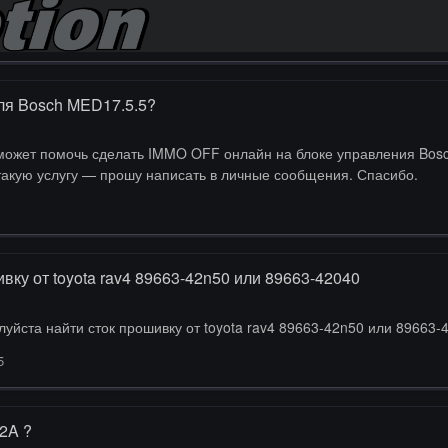
ля Bosch MED17.5.5?
/GEKO . Кто оказывает такую услугу — прошу написать в личные сообщения. Спасибо.
вку от toyota rav4 89663-42n50 или 89663-42040
луйста найти сток прошивку от toyota rav4 89663-42n50 или 89663-
5
2A ?