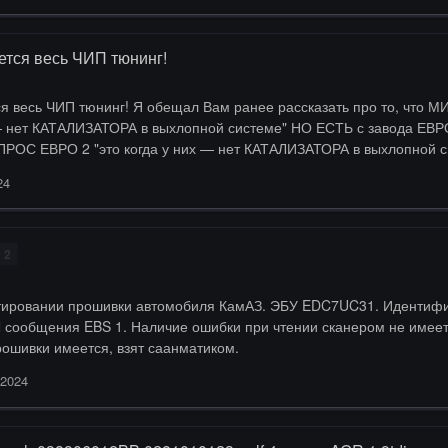
ется весь ЧИП тюнинг!
я весь ЧИП тюнинг! Я обещал Вам ранее рассказать про то, что М
ВЕТ И вся сущность
орые били себя в грудь годами и пытались рассказать со страни
24
 Драйв2, о якобы великой тайне: Что показатели лю…
2
 ЭБУ EDC7UC31. Идентификатор p_742_141.hex EDC7UC31 P702 141 Требуется
 значения. Главная задача чтобы эта ошибка не
на приборной панели. Фаил прошивки имеется, взят саанматиком.
 2024