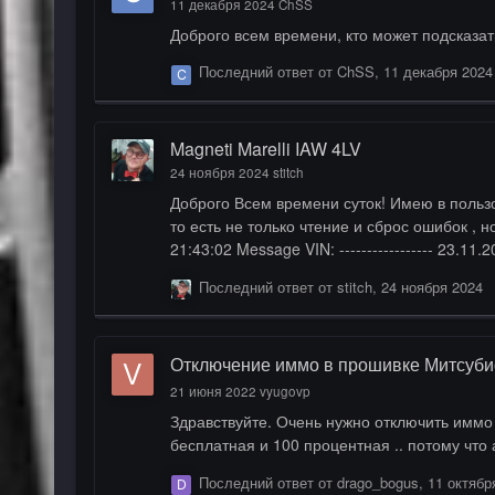
11 декабря 2024
ChSS
Доброго всем времени, кто может подсказат
Последний ответ от
ChSS
,
11 декабря 2024
Magneti Marelli IAW 4LV
24 ноября 2024
stitch
Доброго Всем времени суток! Имею в пользовании автомобиль Volkswagen Polo MK 3 2000 г.в. Двигатель AUA 1,4L 16V . Решил самостоятельно разобраться с ЭБУ,
то есть не только чтение и сброс ошибок , но и ч
21:43:02 Message VIN: ----------------- 23.11.2024 21:43:03 Message NA/CONFIGURATION SOFTWARE VERSION: 036906034D 23.11.2024 21:43:03 Message SOFTWARE
VERSION: 3458 23.11.2024 21:43:03 Message SYSTEM DESIGNATION: MARELLI 4LV 23.11.2024 21:43:04 Message COUNTER PROGRAMMING ATTEMPTS: 00
Последний ответ от
stitch
,
24 ноября 2024
23.11.2024 21:…
Отключение иммо в прошивке Митсуб
21 июня 2022
vyugovp
Здравствуйте. Очень нужно отключить иммо в прошивке митсубиси спейс стар 2
бесплатная и 100 процентная .. потому что а
Последний ответ от
drago_bogus
,
11 октябр