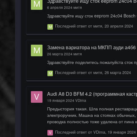
Здравствуйте ищу сток eeprom 24с04 B
6 апреля 2024
митя
Здравствуйте ищу сток eeprom 24с04 Bosch 
Последний ответ от
митя
,
20 апреля 2024
Замена вариатора на МКПП ауди а4б6 2
26 марта 2024
митя
Здравствуйте поделитесь пожалуйста сток
Последний ответ от
митя
,
26 марта 2024
Audi A8 D3 BFM 4.2 (программная каст
19 января 2024
VDima
Предыстория такая. Шла полная реставрация A8 с полным разбором, перекрасом. Пользуясь случаем удалил MMI, Парковочный ассистент, Блок пневмы,
электроручник. Машна на стояках обычных, вместо электросуппортов сзоди установлены суппорта 4POT с дисками 456мм. Все блоки удалялись по ELSA, т.е. вся
проводка полностью тоже удалена от пина к пин
имеющее к мультимедиа - удалено вместе с проводкой. В блоке CAN Gaetway в кодировании естесственно убрал галки на все ч
Последний ответ от
VDima
,
19 января 2024
нет. Ну почти нигде. Есть две ошибк