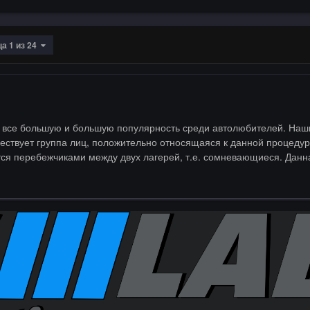
а 1 из 24
 все большую и большую популярность среди автолюбителей. Наши
ествует группа лиц, положительно относящаяся к данной процедур
ся перебежчиками между двух лагерей, т.е. сомневающиеся. Данна
делиться с выбором, при помощи неё мы лишь хотим немного позн
а и раскрыть маленькие тонкости нашей работы, для наи…