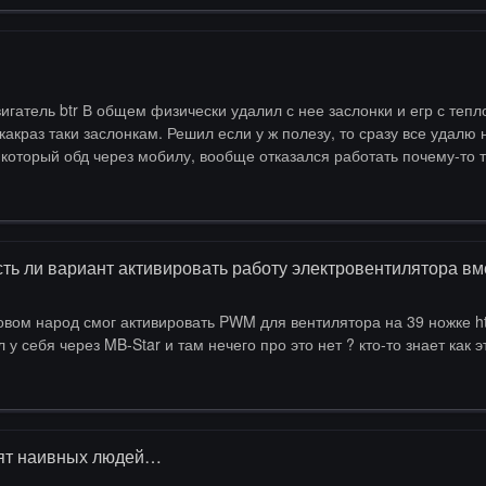
какраз таки заслонкам. Решил если у ж полезу, то сразу все удалю
 который обд через мобилу, вообще отказался работать почему-то 
за отсутствия физически этой экологии но присутствия в прошивке?
ер и слейв. …
сть ли вариант активировать работу электровентилятора в
page=0#a657197067571048530 но я смотрел у себя чере
дят наивных людей…