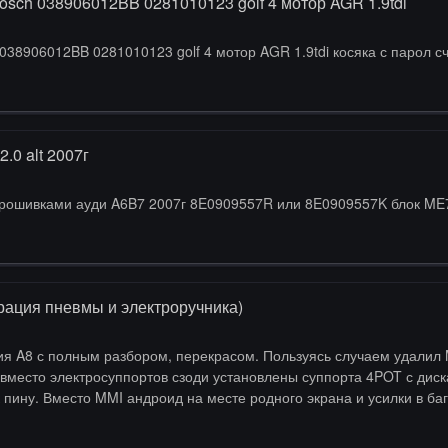
osch 038906012BB 0281010123 golf 4 мотор AGR 1.9tdi
038906012BB 0281010123 golf 4 мотор AGR 1.9tdi косяка с парол сч
.0 alt 2007г
 прошивками ауди A6B7 2007г 8E0909557R или 8E0909557K блок ME
рация пневмы и электроручника)
у. Вместо MMI андроид на месте родного экрана и усилки в багажнике с 
то удалил. И никаких ошибок нигде
и которые до сих п…