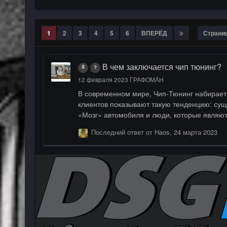
1
2
3
4
5
6
ВПЕРЁД
Страниц
В чем заключается чип тюнинг?
12 февраля 2023
ГРАФОМА́Н
В современном мире, Чип-Тюнинг набирает
клиентов показывают такую тенденцию: сущ
«Мозг» автомобиля и люди, которые являют
переубедить противников, или помочь опре
Последний ответ от
Haos
,
24 марта 2023
двигателей, показать подноготную процесс