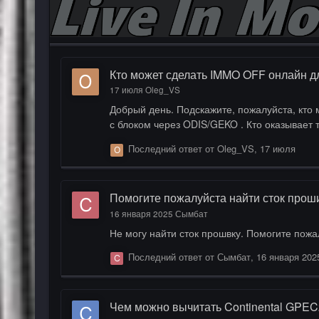
Кто может сделать IMMO OFF онлайн д
17 июля
Oleg_VS
Добрый день. Подскажите, пожалуйста, кто может помочь сделать IMMO OFF онлайн на блоке управления Bosch MED17.5.5? Интересует именно удалённая работа
с блоком через ODIS
Последний ответ от
Oleg_VS
,
17 июля
Помогите пожалуйста найти сток проши
16 января 2025
Сымбат
Не могу найти сток прошвку. Помогите пожа
Последний ответ от
Сымбат
,
16 января 202
Чем можно вычитать Continental GPEC