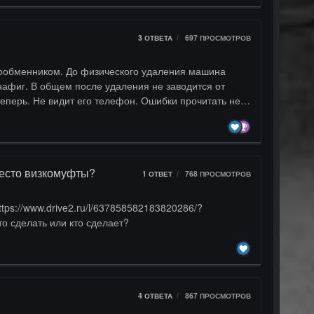
3
ОТВЕТА
697
ПРОСМОТРОВ
 нафиг. В общем после удаления не заводится от
теперь. Не видит его телефон. Ошибки прочитать не
 Если из прошивки ее убрать, то по идее должна
место визкомуфты?
1
ОТВЕТ
768
ПРОСМОТРОВ
з MB-Star и там нечего про это нет ? кто-то знает как это сделать или кто сделает?
4
ОТВЕТА
867
ПРОСМОТРОВ