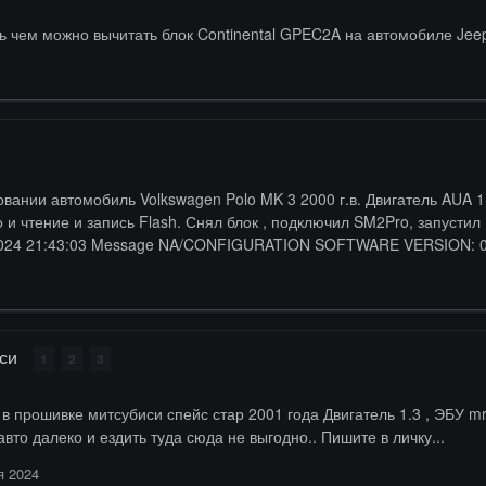
ь чем можно вычитать блок Continental GPEC2A на автомобиле Jeep 
тение и запись Flash. Снял блок , подключил SM2Pro, запустил ECU Flasher 
иси
1
2
3
001 года Двигатель 1.3 , ЭБУ mr507742.. процессор MH8305f.. Помощь нужна не
вто далеко и ездить туда сюда не выгодно.. Пишите в личку...
я 2024