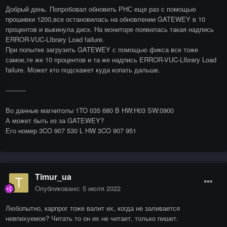
Добрый день. Попробовал обновить РНС еще раз с помощью
прошивки 1200,все остановилась на обновлении GATEWEY в 10
процентов и выкинула диск. На мониторе появилась такая надпись
ERROR-VUC-LIbrary Load failure.
При попытке загрузить GATEWEY с помощью фикса все тоже
самое,те же 10 процентов и та же надпись ERROR-VUC-LIbrary Load
failure. Может кто подскажет куда копать дальше.
----------
Во данные магнитолы 1TO 035 680 B HW:H03 SW:0900
А может быть из за GATEWEY?
Его номер 3CO 907 530 L HW 3CO 907 951
Timur_ua
Опубликовано:
5 июля 2022
Любопытно, карпрог тоже валит их, когда не заливается
невпихуемое? Читать то он их не читает, только пишет.