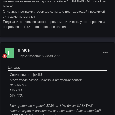
магнитола выплевывает диск с ошибкой "ERROR-VUC-LIbrary Load
failure"
Стирание программатором двух нанд с последующей прошивкой
ситуацию не меняют
Подскажите в чем возможна проблема, или есть у кого прошивка
попробовать 1164....так в сети не нашел
flint0s
Опубликовано:
5 июля 2022
Цитата:
Сообщение от
jenik6
Магнитола Skoda Columbus не прошивается
3t0 035 680
HW H11
SW 1164
При прошивке версией 5238 на 11% блока GATEWAY
гаснет экран и магнитола выплевывает диск с ошибкой