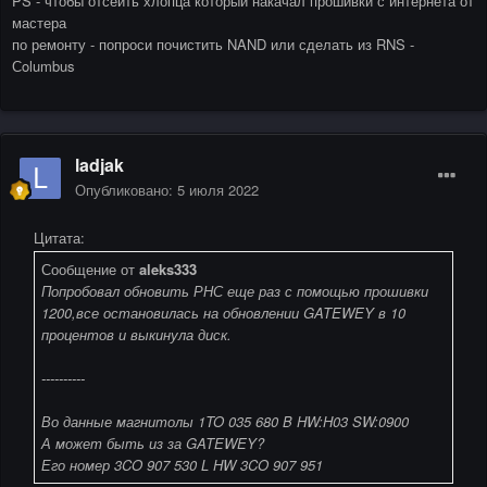
PS - чтобы отсеить хлопца который накачал прошивки с интернета от
мастера
по ремонту - попроси почистить NAND или сделать из RNS -
Сolumbus
ladjak
Опубликовано:
5 июля 2022
Цитата:
Сообщение от
aleks333
Попробовал обновить РНС еще раз с помощью прошивки
1200,все остановилась на обновлении GATEWEY в 10
процентов и выкинула диск.
----------
Во данные магнитолы 1TO 035 680 B HW:H03 SW:0900
А может быть из за GATEWEY?
Его номер 3CO 907 530 L HW 3CO 907 951