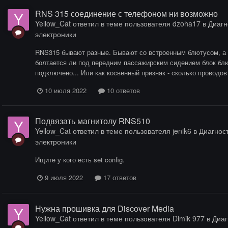
RNS 315 соединение с телефоном ни возможно
Yellow_Cat
ответил в теме пользователя
dzoha17
в
Диагн
электроники
RNS315 бывают разные. Бывают со встроенным блютусом, а б
болтается ли под передним пассажирским сидением блок блют
подключено... Или как косвенный признак - сколько проводов 
10 июля 2022
10 ответов
Подвязать магнитолу RNS510
Yellow_Cat
ответил в теме пользователя
jenik6
в
Диагност
электроники
Ищите у кого есть set config.
9 июля 2022
17 ответов
Нужна прошивка для Discover Media
Yellow_Cat
ответил в теме пользователя
Dimik 977
в
Диаг