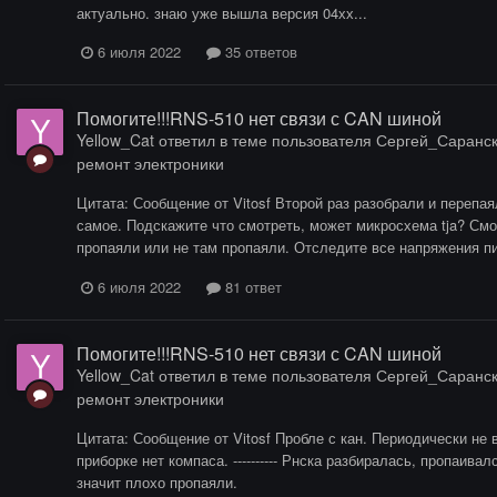
актуально. знаю уже вышла версия 04хх...
6 июля 2022
35 ответов
Помогите!!!RNS-510 нет связи с CAN шиной
Yellow_Cat
ответил в теме пользователя
Сергей_Саранс
ремонт электроники
Цитата: Сообщение от Vitosf Второй раз разобрали и перепа
самое. Подскажите что смотреть, может микросхема tja? См
пропаяли или не там пропаяли. Отследите все напряжения пи
6 июля 2022
81 ответ
Помогите!!!RNS-510 нет связи с CAN шиной
Yellow_Cat
ответил в теме пользователя
Сергей_Саранс
ремонт электроники
Цитата: Сообщение от Vitosf Пробле с кан. Периодически не в
приборке нет компаса. ---------- Рнска разбиралась, пропаива
значит плохо пропаяли.