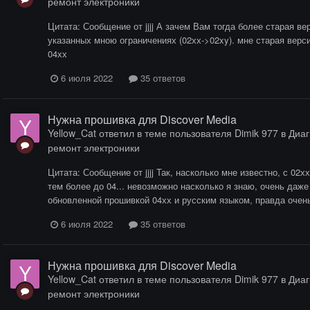
ремонт электроники
Цитата: Сообщение от jjjj А зачем Вам тогда более старая в
указанных мною ограничениях (02хх->02xy). мне старая верси
04хх
6 июля 2022
35 ответов
Нужна прошивка для Discover Media
Yellow_Cat
ответил в теме пользователя
Dimik 977
в
Диаг
ремонт электроники
Цитата: Сообщение от jjjj Так, насколько мне известно, с 02хх
тем более до 04... невозможно насколько я знаю, очень да
обновленной прошивкой 04хх и русским языком, правда очень
6 июля 2022
35 ответов
Нужна прошивка для Discover Media
Yellow_Cat
ответил в теме пользователя
Dimik 977
в
Диаг
ремонт электроники