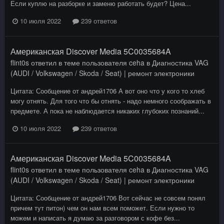
Если куплю на разборке и заменю работать будет? Цена...
10 июля 2022
239 ответов
Американская Discover Media 5C0035684A
flint0s
ответил в теме пользователя
ceha
в
Диагностика VAG
(AUDI / Volkswagen / Skoda / Seat) | ремонт электроники
Цитата: Сообщение от андрей1706 А вот оно что у кого то хлеб
могу отнять. Для того что бы отнять - надо немного соображать в
предмете. А пока не наблюдается никаких глубоких познаний...
10 июля 2022
239 ответов
Американская Discover Media 5C0035684A
flint0s
ответил в теме пользователя
ceha
в
Диагностика VAG
(AUDI / Volkswagen / Skoda / Seat) | ремонт электроники
Цитата: Сообщение от андрей1706 Вот сейчас не совсем понял
причем тут питон) чем он нам всем поможет. Если нужно то
можем и написать я думаю за разговором с кофе без...