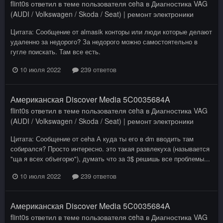
flint0s
ответил в теме пользователя
ceha
в
Диагностика VAG
(AUDI / Volkswagen / Skoda / Seat) | ремонт электроники
Цитата: Сообщение от almasik конторы или люди которые делают
удаленно за недорого? За недорого можно самостоятельно в
гугле поискать. Там все есть.
10 июля 2022
239 ответов
Американская Discover Media 5C0035684A
flint0s
ответил в теме пользователя
ceha
в
Диагностика VAG
(AUDI / Volkswagen / Skoda / Seat) | ремонт электроники
Цитата: Сообщение от ceha А куда ты его в dm вводить там
собирался? Просто интересно. это такая развлекуха (называется
"ща я всех объегорю"), думать что за 3$ решишь все проблемы...
10 июля 2022
239 ответов
Американская Discover Media 5C0035684A
flint0s
ответил в теме пользователя
ceha
в
Диагностика VAG