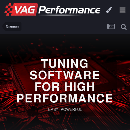
Главная
TUNING
SOFTWARE
FOR HIGH
PERFORMANCE
EASY POWERFUL