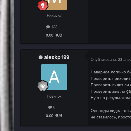
Новичок
122
0.00 RUB
alexkp199
Опубликовано:
23 апр
Наверное логично бы
Проверить приходит 
Проверить видит ли 
Проверить жив ли ga
Новичок
Ну а по результатам
6
Однажды видел гольф
0.00 RUB
не ставилось, прост