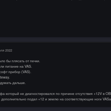
еля 2022
ло бы плясать от печки.
ли питание на VAS.
софт прибор (VAS).
teway.
 думать дальше.
а который не диагностировался по причине отсутствия +12V в OBD
о дополнительно подал +12 и землю на соответствующие ноги VASа,