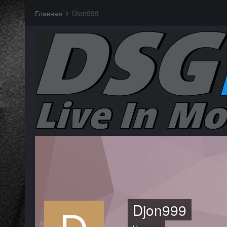
Главная
Djon999
Djon999