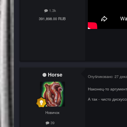
1.3k
391,898.00 RUB
Horse
Опубликовано:
27 дек
Наконец-то аргумент
А так - чисто дискус
Новичок
39