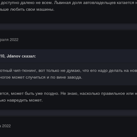
 доступно далеко не всем. Львиная доля автовладельцев катается на
льше любить свои машины.
раля 2022
:10,
Jdanov
сказал:
отный чип-тюнинг, вот только не думаю, что его надо делать на нов
ногое может случиться и по вине завода.
жется, может быть уже поздно. Не знаю, насколько правильное или
лько навредить может.
а 2022