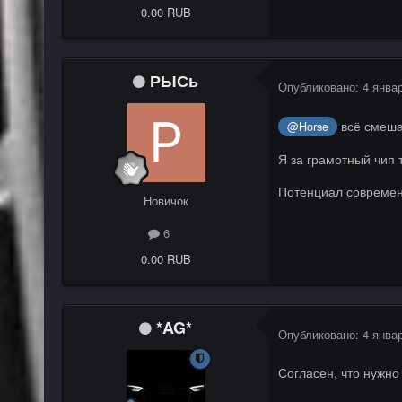
0.00 RUB
РЫСь
Опубликовано:
4 янва
всё смеша
@Horse
Я за грамотный чип 
Потенциал современ
Новичок
6
0.00 RUB
*AG*
Опубликовано:
4 янва
Согласен, что нужн