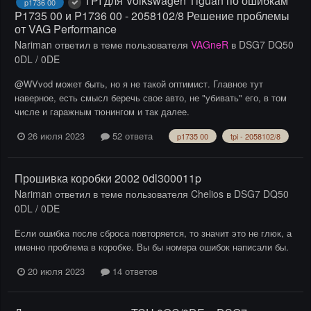
TPI для Volkswagen Tiguan по ошибкам
p1736 00
P1735 00 и P1736 00 - 2058102/8 Решение проблемы
от VAG Performance
Nariman
ответил в теме пользователя
VAGneR
в
DSG7 DQ50
0DL / 0DE
@WVvod может быть, но я не такой оптимист. Главное тут
наверное, есть смысл беречь свое авто, не "убивать" его, в том
числе и гаражным тюнингом и так далее.
26 июля 2023
52 ответа
p1735 00
tpi - 2058102/8
Прошивка коробки 2002 0dl300011p
Nariman
ответил в теме пользователя
Chelios
в
DSG7 DQ50
0DL / 0DE
Если ошибка после сброса повторяется, то значит это не глюк, а
именно проблема в коробке. Вы бы номера ошибок написали бы.
20 июля 2023
14 ответов