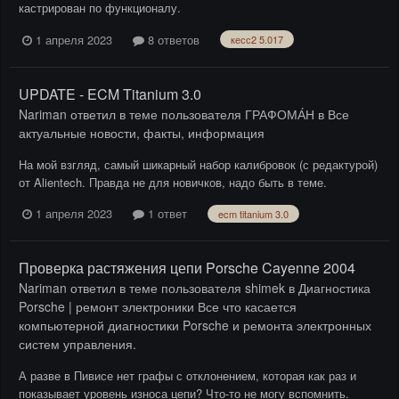
кастрирован по функционалу.
1 апреля 2023
8 ответов
кесс2 5.017
UPDATE - ECM Titanium 3.0
Nariman
ответил в теме пользователя
ГРАФОМА́Н
в
Все
актуальные новости, факты, информация
На мой взгляд, самый шикарный набор калибровок (с редактурой)
от Alientech. Правда не для новичков, надо быть в теме.
1 апреля 2023
1 ответ
ecm titanium 3.0
Проверка растяжения цепи Porsche Cayenne 2004
Nariman
ответил в теме пользователя
shimek
в
Диагностика
Porsche | ремонт электроники Все что касается
компьютерной диагностики Porsche и ремонта электронных
систем управления.
А разве в Пивисе нет графы с отклонением, которая как раз и
показывает уровень износа цепи? Что-то не могу вспомнить.