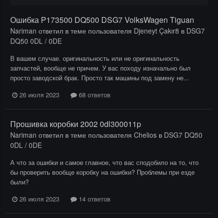
Ошибка P173500 DQ500 DSG7 VolksWagen Tiguan
Nariman
ответил в теме пользователя
Djeneyt Çakır8
в
DSG7
DQ50 0DL / 0DE
В вашем случае. оригинальность или не оригинальность
запчастей, вообще не причем. У вас походу изначально был
просто заводской брак. Просто так машины под замену не...
26 июля 2023
68 ответов
Прошивка коробки 2002 0dl300011p
Nariman
ответил в теме пользователя
Chelios
в
DSG7 DQ50
0DL / 0DE
А что за ошибки и самое главное, что вас сподобило на то, что
бы проверить вообще коробку на ошибки? Проблемы при езде
были?
26 июля 2023
14 ответов