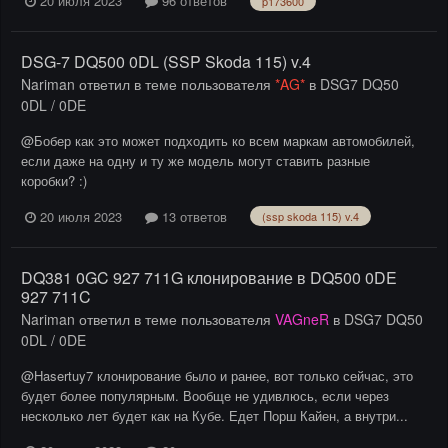
20 июля 2023
96 ответов
p173600
DSG-7 DQ500 0DL (SSP Skoda 115) v.4
Nariman
ответил в теме пользователя
*AG*
в
DSG7 DQ50
0DL / 0DE
@Бобер как это может подходить ко всем маркам автомобилей,
если даже на одну и ту же модель могут ставить разные
коробки? :)
20 июля 2023
13 ответов
(ssp skoda 115) v.4
DQ381 0GC 927 711G клонирование в DQ500 0DE
927 711C
Nariman
ответил в теме пользователя
VAGneR
в
DSG7 DQ50
0DL / 0DE
@Hasertuy7 клонирование было и ранее, вот только сейчас, это
будет более популярным. Вообще не удивлюсь, если через
несколько лет будет как на Кубе. Едет Порш Кайен, а внутри...