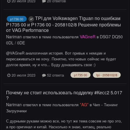
20 июля 2023
20 ответов
TPI для Volkswagen Tiguan по ошибкам
p1736 00
P1735 00 и P1736 00 - 2058102/8 Решение проблемы
от VAG Performance
Nariman
ответил в теме пользователя
VAGneR
в
DSG7 DQ50
0DL / 0DE
@VAGneR аналогичная история. Вот привык к немцам и
пересаживаться не хочу. Понятно, что новых сейчас не будет
долгое время, ну и что... Буду донашивать свое :)
20 июля 2023
52 ответа
p1735 00
tpi - 2058102/8
Почему не стоит использовать подделку #Кесс2 5.017
?
Nariman
ответил в теме пользователя
*AG*
в
Чип - Тюнинг
Загрузчики
С дурными руками можно все, но тут же тема совсем не про это,
а про оригинал и китай. Насколько я знаю, китаец, реально