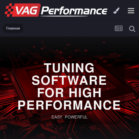
Главная
TUNING
SOFTWARE
FOR HIGH
PERFORMANCE
EASY POWERFUL