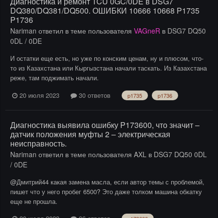
Диагностика и ремонт TCU 0GC/0DE в DSG7
DQ380/DQ381/DQ500. ОШИБКИ 10666 10668 P1735
P1736
Nariman
ответил в теме пользователя
VAGneR
в
DSG7 DQ50
0DL / 0DE
И остатки еще есть, но уже по конским ценам, ну и плюсом, что-
то из Казахстана или Кыргызстана начали таскать. Из Казахстана
реже, там поджимать начали.
20 июля 2023
30 ответов
p1735
p1736
Диагностика выявила ошибку P173600, что значит –
датчик положения муфты 2 – электрическая
неисправность.
Nariman
ответил в теме пользователя
AXL
в
DSG7 DQ50 0DL
/ 0DE
@Дмитрий44 какая замена масла, если автор темы с проблемой,
пишет что у него пробег 6500? Это даже толком машина обкатку
еще не прошла.