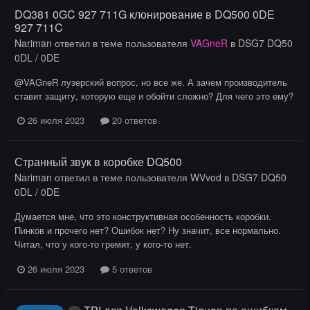
DQ381 0GC 927 711G клонирование в DQ500 0DE
927 711C
Nariman
ответил в теме пользователя
VAGneR
в
DSG7 DQ50
0DL / 0DE
@VAGneR лузерский вопрос, но все же. А зачем производитель
ставит защиту, которую еще и обойти сложно? Для чего это ему?
26 июля 2023
20 ответов
Странный звук в коробке DQ500
Nariman
ответил в теме пользователя
WVvod
в
DSG7 DQ50
0DL / 0DE
Думается мне, что это конструктивная особенность коробки.
Пинков и прочего нет? Ошибок нет? Ну значит, все нормально.
Читал, что у кого-то гремит, у кого-то нет.
26 июля 2023
5 ответов