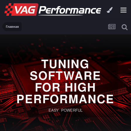
Главная
TUNING
SOFTWARE
FOR HIGH
PERFORMANCE
EASY POWERFUL