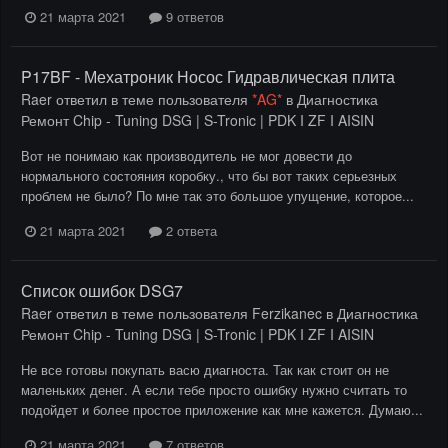
21 марта 2021
9 ответов
P17BF - Мехатроник Носос Гидравлическая плита
Raer
ответил в теме пользователя
*AG*
в
Диагностика
Ремонт Chip - Tuning DSG | S-Tronic | PDK I ZF I AISIN
Вот не понимаю как производитель не мог довести до
нормального состояния коробку., что бы вот таких серьезных
проблем не было? По мне так это большое упущение, которое...
21 марта 2021
2 ответа
Список ошибок DSG7
Raer
ответил в теме пользователя
Ferzikanec
в
Диагностика
Ремонт Chip - Tuning DSG | S-Tronic | PDK I ZF I AISIN
Не все готовы покупать васю диагноста. Так как стоит он не
маленьких денег. А если тебе просто ошибку нужно считать то
подойдет и более простое приложение как мне кажется. Думаю...
21 марта 2021
7 ответов