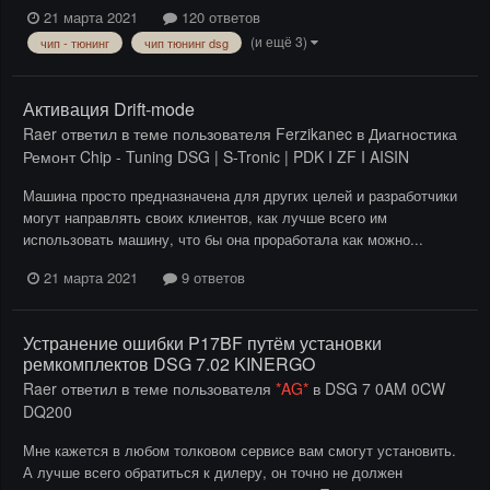
21 марта 2021
120 ответов
(и ещё 3)
чип - тюнинг
чип тюнинг dsg
Активация Drift-mode
Raer
ответил в теме пользователя
Ferzikanec
в
Диагностика
Ремонт Chip - Tuning DSG | S-Tronic | PDK I ZF I AISIN
Машина просто предназначена для других целей и разработчики
могут направлять своих клиентов, как лучше всего им
использовать машину, что бы она проработала как можно...
21 марта 2021
9 ответов
Устранение ошибки P17BF путём установки
ремкомплектов DSG 7.02 KINERGO
Raer
ответил в теме пользователя
*AG*
в
DSG 7 0AM 0CW
DQ200
Мне кажется в любом толковом сервисе вам смогут установить.
А лучше всего обратиться к дилеру, он точно не должен