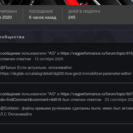
РИРОВАН
ПОСЕЩЕНИЕ
ДНЕЙ В ЛИДЕРАХ
я 2020
6 часов назад
245
ообщества
сообщение
пользователя *AG* в
https://vagperformance.ru/forum/topic/
отмечен ответом
13 октября 2025
@Палыч Если актуально, оплачивайте:
https://dsglab.ru/catalog/detail/dq200-0cw-gen2-immobilizer-parameter-editor/
сообщение
пользователя *AG* в
https://vagperformance.ru/forum/topic/50
do=findComment&comment=64516
был отмечен ответом
23 сентября 20
@Soldaten файлы кривыми ручёнками сделанны были, иммо был активен,
Л.С Оплачивайте