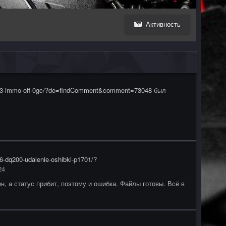
Активность
9153-immo-off-0gc/?do=findComment&comment=73048
был
76-dq200-udalenie-oshibki-p1701/?
24
 а статус прибит, поэтому и ошибка. Файлы готовы. Всё в