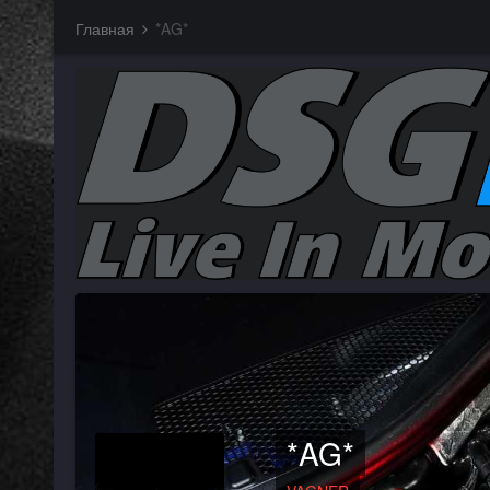
Главная
*AG*
*AG*