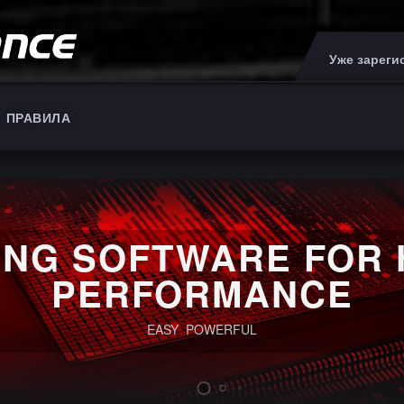
Уже зарег
ПРАВИЛА
INN
NCE SOFTWARE FOR
Tronic
iting for TCUS Bosch ZF8HP45, ZF8HP50, ZF8HP90 and Temic DQ250,