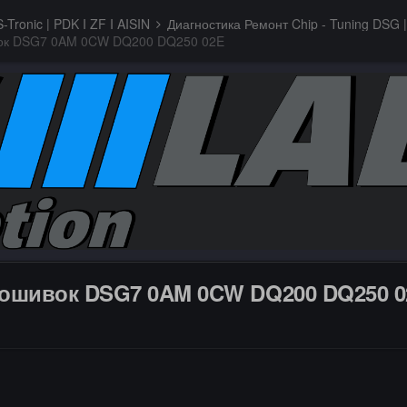
-Tronic | PDK I ZF I AISIN
Диагностика Ремонт Chip - Tuning DSG | 
вок DSG7 0AM 0CW DQ200 DQ250 02E
рошивок DSG7 0AM 0CW DQ200 DQ250 0