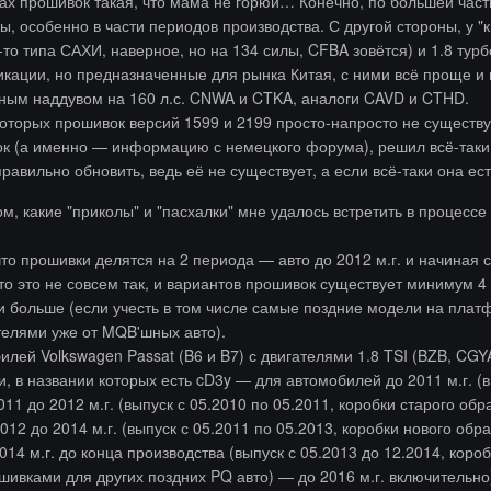
ах прошивок такая, что мама не горюй… Конечно, по большей части 
ы, особенно в части периодов производства. С другой стороны, у "
о-то типа САХИ, наверное, но на 134 силы, CFBA зовётся) и 1.8 тур
кации, но предназначенные для рынка Китая, с ними всё проще и 
йным наддувом на 160 л.с. CNWA и CTKA, аналоги CAVD и CTHD.
которых прошивок версий 1599 и 2199 просто-напросто не существует
ок (а именно — информацию с немецкого форума), решил всё-таки 
равильно обновить, ведь её не существует, а если всё-таки она е
ом, какие "приколы" и "пасхалки" мне удалось встретить в процесс
то прошивки делятся на 2 периода — авто до 2012 м.г. и начиная с 
то это не совсем так, и вариантов прошивок существует минимум 4
и больше (если учесть в том числе самые поздние модели на платф
телями уже от MQB'шных авто).
лей Volkswagen Passat (B6 и B7) с двигателями 1.8 TSI (BZB, CGY
, в названии которых есть cD3y — для автомобилей до 2011 м.г. (
11 до 2012 м.г. (выпуск с 05.2010 по 05.2011, коробки старого обр
12 до 2014 м.г. (выпуск с 05.2011 по 05.2013, коробки нового обра
14 м.г. до конца производства (выпуск с 05.2013 до 12.2014, коро
ошивками для других поздних PQ авто) — до 2016 м.г. включительно