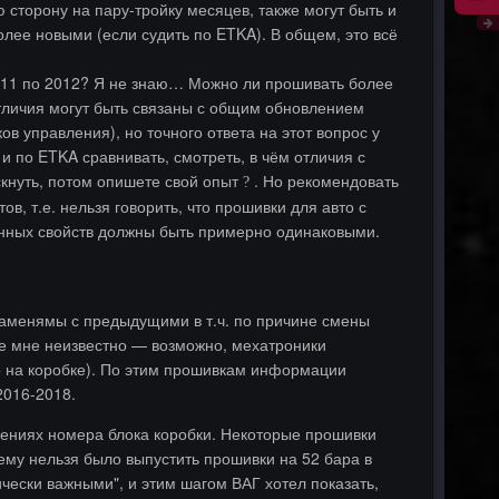
 сторону на пару-тройку месяцев, также могут быть и
более новыми (если судить по ETKA). В общем, это всё
 2011 по 2012? Я не знаю… Можно ли прошивать более
отличия могут быть связаны с общим обновлением
ов управления), но точного ответа на этот вопрос у
 и по ETKA сравнивать, смотреть, в чём отличия с
скнуть, потом опишете свой опыт
. Но рекомендовать
?
в, т.е. нельзя говорить, что прошивки для авто с
ционных свойств должны быть примерно одинаковыми.
заменямы с предыдущими в т.ч. по причине смены
е мне неизвестно — возможно, мехатроники
о на коробке). По этим прошивкам информации
2016-2018.
влениях номера блока коробки. Некоторые прошивки
ему нельзя было выпустить прошивки на 52 бара в
ески важными", и этим шагом ВАГ хотел показать,