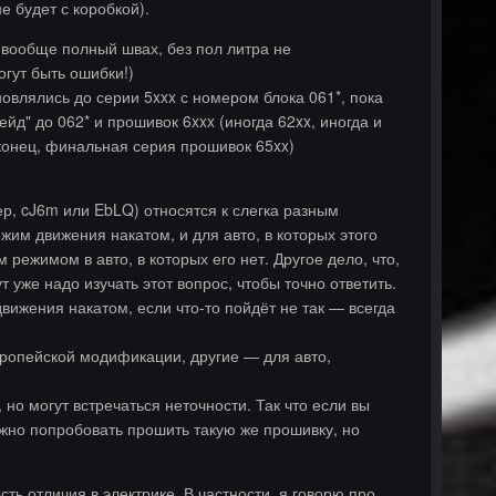
е будет с коробкой).
 вообще полный швах, без пол литра не
огут быть ошибки!)
овлялись до серии 5xxx с номером блока 061*, пока
йд" до 062* и прошивок 6xxx (иногда 62xx, иногда и
аконец, финальная серия прошивок 65xx)
р, cJ6m или EbLQ) относятся к слегка разным
им движения накатом, и для авто, в которых этого
режимом в авто, в которых его нет. Другое дело, что,
 уже надо изучать этот вопрос, чтобы точно ответить.
ижения накатом, если что-то пойдёт не так — всегда
вропейской модификации, другие — для авто,
 но могут встречаться неточности. Так что если вы
жно попробовать прошить такую же прошивку, но
ь отличия в электрике. В частности, я говорю про