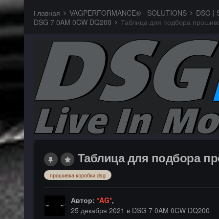
Главная
VAGPERFORMANCE® - SOLUTIONS
DSG | S
DSG 7 0AM 0CW DQ200
Таблица для подбора проши
Таблица для подбора п
прошивка коробки dsg
Автор:
*AG*
,
25 декабря 2021
в
DSG 7 0AM 0CW DQ200