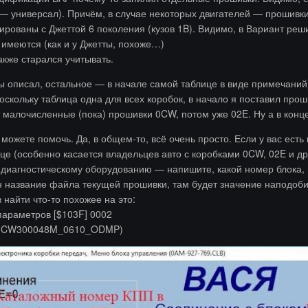
же — универсал). Причём, в случае некоторых двигателей — прошив
ованы с Джеттой 6 поколения (кузов 1B). Видимо, в Вариант реши
имеются (как и у Джетты, похоже…)
кже старался учитывать.
 описал, остальное — в начале самой таблице в виде примечаний
скольку таблица одна для всех коробок, в начало я поставил прош
т малочисленные (пока) прошивки 0CW, потом уже 02E. Ну а в конце
 можете помочь. Да, в общем-то, всё очень просто. Если у вас есть
це (особенно касается владельцев авто с коробками 0CW, 02E и д
 к диагностическому оборудованию — напишите, какой номер блока,
 название файла текущей прошивки, там будет значение наподо
 найти что-то похожее на это:
параметров [$103F] 0002
e 0CW300048M_0610_ODMP)