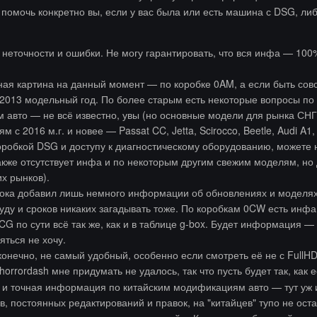
помочь конкретно вы, если у вас была или есть машина с DSG, либ
я неточности и ошибки. Не могу гарантировать, что вся инфа — 100
ная картина на данный момент — по коробке 0AM, а если быть со
 2013 модельный год. По более старым есть некоторые вопросы по
м авто — не всё известно, увы (но основные модели для рынка СН
с 2016 м.г. и новее — Passat CC, Jetta, Scirocco, Beetle, Audi A1
коробкой DSG и доступу к диагностическому оборудованию, можете 
кже отсутствует инфа и по некоторым другим свежим моделям, но д
их рынков).
ока добавил лишь немного информации об обновлениях и моделях, 
уду и сроков никаких загадывать тоже. По коробкам 0CW есть инф
CG по сути всё так же, как и в таблице g-box. Будет информация 
ться не хочу.
конечно, не самый удобный, особенно если смотреть её не с FullH
horrordash мне придумать не удалось, так что пусть будет так, как 
 и точная информация по китайским модификациям авто — тут уж из
в, постоянных редактирований и правок, на "китайцев" тупо не оста