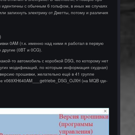
ки идентичны с обычным 6 гольфом, в иных же случаях
ли запихнуть электрику от Джетты, потому и различия
)
ивки 0AM (т.к. именно над ними я работал в первую
 другие (0BT и 0CG).
 какой-то автомобиль с коробкой DSG, по которому нет
ругих модификаций, по которым информация скудная)
 версию прошивки, желательно ещё в 41 группе
бие v069XH640AM___getriebe_DSG_OJXH (на MQB где-