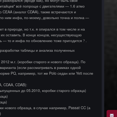
разобрался (вроде как), но могут быть свои
китайцев" всё попроще с двигателями — 1.6 атмо
бо CEAA (аналог CDAA), также встречаются и
по ним инфа, по-моему, довольно точна и полна —
 в природе, но т.к. я опирался в том числе и на
их оставить. В конце концов, несуществующую
сть — то и инфа по обновлению тоже пригодится
.
?
е разработки таблицы и анализа полученных
2012 м.г. (коробки старого и нового образца). По
 варианта (если рассматривать в рамках одной
орме PQ, например, тот же Polo седан или Yeti после
A, CDAA, CDAB):
выпущенных до 05.2010, коробки старого образца)
азца)
зца)
бки нового образца, в случае например, Passat CC (а
)