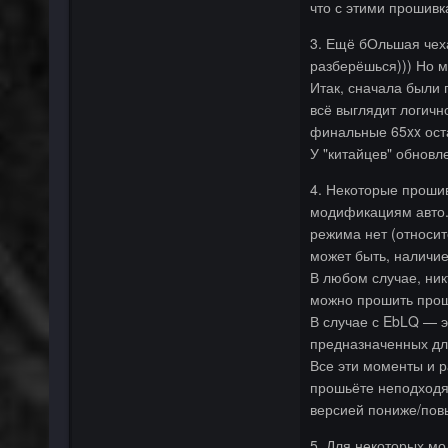
что с этими прошивк
3. Ещё бОльшая чеха
разберёшься))) Но м
Итак, сначала были 
всё выглядит логичн
финальные 65xx оста
У "китайцев" обновл
4. Некоторые прошив
модификациям авто. 
режима нет (относит
может быть, наличие
В любом случае, ник
можно прошить прош
В случае с EbLQ — э
предназначенных для
Все эти моменты и ра
прошьёте неподходя
версией пониже/пов
5. Для некоторых мо