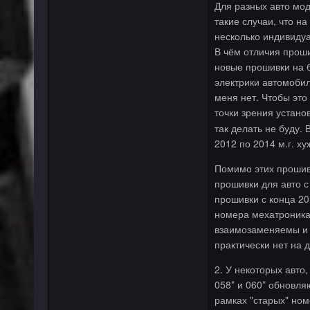
Для разных авто мод
такие случаи, что н
несколько индивиду
В чём отличия проши
новые прошивки на б
электрики автомобиле
меня нет. Чтобы это
точки зрения устано
так делать не буду.
2012 по 2014 м.г. х
Помимо этих прошив
прошивки для авто с 
прошивки с конца 20
номера мехатроника
взаимозаменяемы и 
практически нет на 
2. У некоторых авто
058* и 060* обновля
рамках "старых" ном