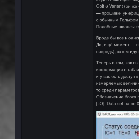
Golf 6 Variant (он 
— прошивки унифицир
с обычным Гольфом 
Подобные нюансы та
Вроде бы все нюансы
Да, ещё момент — по
очередь), затем иду
Теперь о том, как вы
информации в табли
и у вас есть доступ
измеряемых величин
то среди параметров
Обозначение блока 
[LO]_Data set nam