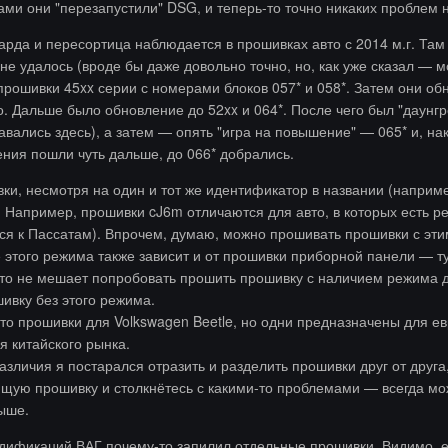
ами они "перезапустили" DSG, и теперь-то точно никаких проблем н
рда и пересортица наблюдается в прошивках авто с 2014 м.г. Там
не удалось (вроде бы даже довольно точно, но, как уже сказал — м
прошивки 45xx серии с номерами блоков 057* и 058*. Затем они обн
о. Дальше было обновление до 52xx и 064*. После чего был "даунгре
вались здесь), а затем — опять "игра на повышение" — 065* и, н
ения пошли чуть дальше, до 066* добрались.
ки, несмотря на один и тот же идентификатор в названии (наприме
Например, прошивки cJ6m отличаются для авто, в которых есть реж
ся к Пассатам). Впрочем, думаю, можно прошивать прошивки с этим 
 этого режима также зависит и от прошивки приборной панели — тут
то не мешает попробовать прошить прошивку с наличием режима дв
ивку без этого режима.
то прошивки для Volkswagen Beetle, но одни предназначены для е
 китайского рынка.
зличия я постарался отразить и разделить прошивки друг от друга,
щую прошивку и столкнётесь с какими-то проблемами — всегда мо
ыше.
дификаций ВАГ почему-то запилил отдельные прошивки. Видимо, ест