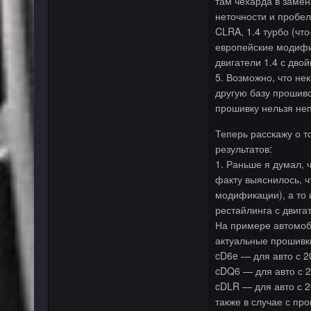
там чехарда в замен
неточности и пробел
CLRA, 1.4 турбо (чт
европейские модифи
двигатели 1.4 с дво
5. Возможно, что не
другую базу прошив
прошивку нельзя неп
Теперь расскажу о т
результатов:
1. Раньше я думал, ч
факту выяснилось, ч
модификации), а то 
рестайлинга с двига
На примере автомоби
актуальные прошивки
cD6e — для авто с 20
cDQ6 — для авто с 20
cDLR — для авто с 20
также в случае с пр