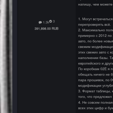
напишу, чем можете 
1. Могут встречатьс
3
1.3k
перепроверять всё.
391,898.00 RUB
2. Максимально пол
примерно с 2012 по
авто, по более новы
свежим модификациям 
этих свежих авто с 
наполнении базы. Та
европейского и друг
По коробкам 02E я п
обещать ничего не б
пара прошивок, по 0
модификации углубля
3. Формат таблицы, 
того, что предложил 
4. Не совсем полная
всех этих цифр и бук