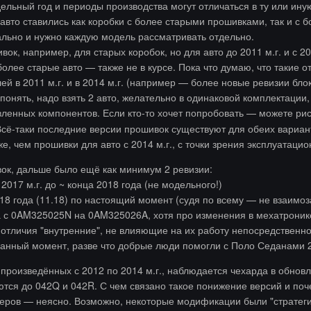
ельный год и периоды производства могут отличаться в ту или иную
а авто ставились как коробки с более старыми прошивками, так и с 
ально и нужно каждую модель рассматривать отдельно.
вок, например, для старых коробок, но для авто до 2011 м.г. и с
олее старые авто — также не в курсе. Пока что думаю, что такие 
й в 2011 м.г. и в 2014 м.г. (например — более новые ревизии блок
 понять, надо взять 2 авто, желательно в одинаковой комплектации,
вленных компонентов. Если кто-то хочет попробовать — можете ри
 Всё-таки последние версии прошивок существуют для обеих варианто
уже, чем прошивки для авто с 2014 м.г., с точки зрения эксплуата
ок, дальше было ещё как минимум 2 ревизии:
2017 м.г. до ~ конца 2018 года (не модельного!)
18 года (11.18) по настоящий момент (судя по всему — не взаимо
 с 0AM325025N на 0AM325026A, хотя про изменения в мехатроник
отличия "внутренние", не влияющие на их работу непосредственн
данный момент, разве что добрые люди помогли с Поло Седанами 
, произведённых с 2012 по 2014 м.г., наблюдается чехарда в обно
ются до 042Q и 042R. С чем связано такое понижение версий и поч
еров — неясно. Возможно, некоторые модификации были "стратегич