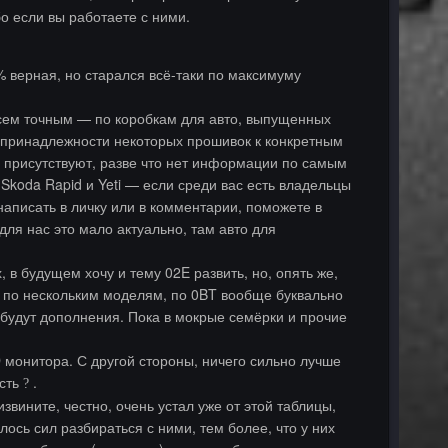
о если вы работаете с ними.
% верная, но старался всё-таки по максимуму
всем точным — по коробкам для авто, выпущенных
 принадлежности некоторых прошивок к конкретным
Г присутствуют, разве что нет информации по самым
, Skoda Rapid и Yeti — если среди вас есть владельцы
написать в личку или в комментарии, поможете в
ля нас это мало актуально, там авто для
в будущем хочу и тему 02E развить, но, опять же,
а по нескольким моделям, по 0BT вообще буквально
— будут дополнения. Пока в мокрые семёрки и прочие
D монитора. С другой стороны, ничего сильно лучше
есть
.
?
вините, честно, очень устал уже от этой таблицы,
лось сил разбираться с ними, тем более, что у них