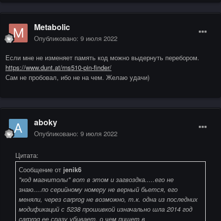
Metabolic
Опубликовано:
9 июля 2022
Если мне не изменяет память код можно выдернуть перебором.
https://www.dunt.at/rns510-pin-finder/
Сам не пробовал, ибо не на чем. Желаю удачи)
aboky
Опубликовано:
9 июля 2022
Цитата:
Сообщение от
jenik6
"код магнитолы" вот в этом и загвоздка.....его не
знаю....по серийному номеру не верный бьется, его
меняли, через carprog не возможно, т.к. одна из последних
модификаций с 5238 прошивкой изначально шла 2014 год
carprog ее сразу убивает, о чем пишет в