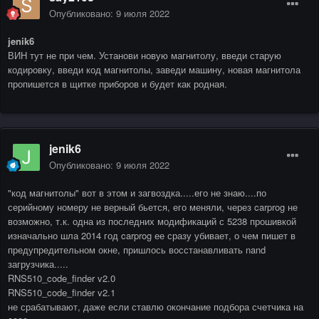
Опубликовано:
9 июля 2022
jenik6
ВИН тут не при чем. Установи новую магнитолу, введи старую
кодировку, введи код магнитолы, заведи машину, новая магнитола
пропишется в щитке приборов и будет как родная.
jenik6
Опубликовано:
9 июля 2022
"код магнитолы" вот в этом и загвоздка.....его не знаю....по
серийному номеру не верный бьется, его меняли, через carprog не
возможно, т.к. одна из последних модификаций с 5238 прошивкой
изначально шла 2014 год carprog ее сразу убивает, о чем пишет в
предупредительном окне, пришлось восстанавливать nand
загрузчика.....
RNS510_code_finder v2.0
RNS510_code_finder v2.1
не срабатывают, даже если ставлю окончание подбора счетчика на