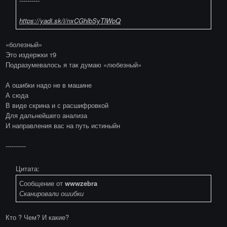
----------
https://yadi.sk/i/nxCGhlbSyTlWpQ
«болезный»
Это издержки т9
Подразумевалось я так думаю «любезный»
А ошибки надо не в машине
А сюда
В виде скрина и с расшифровкой
Для дальнейшего анализа
И направления вас на путь истиныйн
----------
Цитата:
Сообщение от
wwwzebra
Сканировали ошибки
Кто ? Чем? И какие?