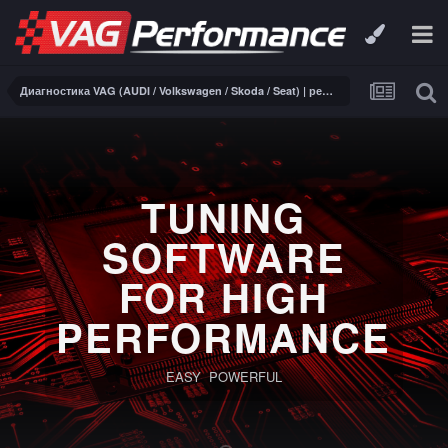
Диагностика VAG (AUDI / Volkswagen / Skoda / Seat) | ремонт электроники
PERFORM
SOFTW
FOR DSG 
Troni
Full reading and writing for TCUS Bos
ZF8HP50, ZF8HP90 and Temic DQ250, DQ
VAG.