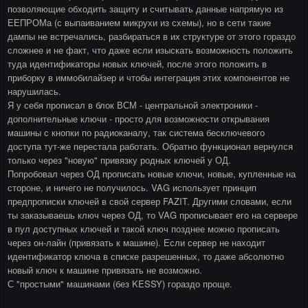
позволяющие обходить защиту и считывать данные напрямую из
ЕЕПРОМа (с выпаиванием микрухи из схемы), но в сети такие
дампы не встречались, разбираться в их структуре от этого гораздо
сложнее и не факт, что даже если изыскать возможность положить
туда идентификаторы новых ключей, после этого положить в
приборку в иммобилайзер и чтобы интеграция этих компонентов не
нарушилась.
Я у себя прописал в блок ВСМ - центральной электроники -
дополнительные ключи - просто для возможности открывания
машины с кнопки по радиоканалу, так система бесключевого
доступа тут-же перестала работать. Обратно функционал вернулся
только через "новую" привязку родных ключей у ОД.
Попробовал через ОД прописать новые ключи, новые, купленные на
стороне, и ничего не получилось. VAG использует принцип
предпрописки ключей в свой сервер FAZIT. Другими словами, если
ты заказываешь ключ через ОД, то VAG прописывает его на сервере
в пул доступных ключей и такой ключ позднее можно прописать
через он-лайн (привязать к машине). Если сервер не находит
идентификатор ключа в списке разрешенных, то даже абсолютно
новый ключ к машине привязать не возможно.
С "простыми" машинами (без KESSY) гораздо проще.