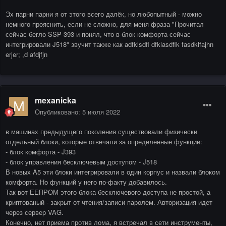
Эх парни парни я от этого всего далёк, но любопытный - можно
немного прояснить, если не сложно, для меня фраза "Прочитал
сейчас бегло SSP 393 и понял, что в блок комфорта сейчас
интегрировали J518" звучит также как adfklsdfl dfklasdflk fasdklfajhn
erjer; ,d afdjfjn
mexanicka
Опубликовано:
5 июля 2022
в машинах предыдущего поколения существовали физически
отдельный блоки, которые отвечали за определенные функции:
- блок комфорта - J393
- блок управления бесключевым доступом - J518
В новых A5 эти блоки интегрировали в один корпус и назвали блоком
комфорта. Но функций у него по-факту добавилось.
Так вот ЕЕПРОМ этого блока бесключевого доступа не простой, а
криптованый - закрыт от чтения/записи паролем. Авторизация идет
через сервер VAG.
Конечно, нет приема против лома, я встречал в сети инструменты,