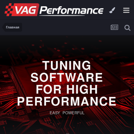
Главная
TUNING
SOFTWARE
FOR HIGH
PERFORMANCE
EASY POWERFUL