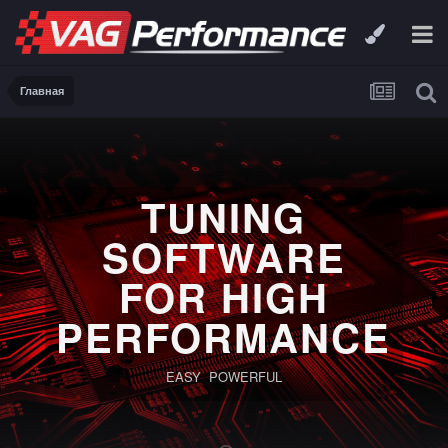
Главная
TUNING
SOFTWARE
FOR HIGH
PERFORMANCE
EASY POWERFUL