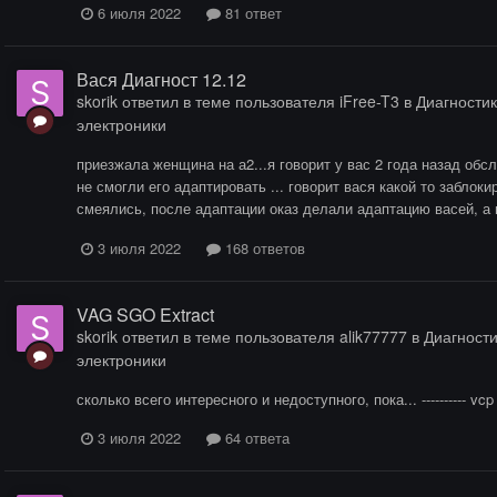
6 июля 2022
81 ответ
Вася Диагност 12.12
skorik
ответил в теме пользователя
iFree-T3
в
Диагностик
электроники
приезжала женщина на а2...я говорит у вас 2 года назад обс
не смогли его адаптировать ... говорит вася какой то заблоки
смеялись, после адаптации оказ делали адаптацию васей, а г
3 июля 2022
168 ответов
VAG SGO Extract
skorik
ответил в теме пользователя
alik77777
в
Диагности
электроники
сколько всего интересного и недоступного, пока... ---------- vc
3 июля 2022
64 ответа