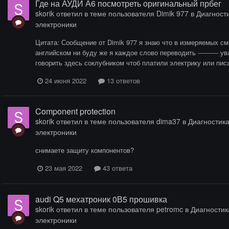
Где на АУДИ А6 посмотреть оригинальный прбег
skorik
ответил в теме пользователя
Dimik 977
в
Диагности
электроники
Цитата: Сообщение от Dimik 977 я знаю что в измеряемых смо
английском ни буду же я каждое слово переводить ---------- ув
говорить здесь соклубником чтоб платили электрику или писат
24 июня 2022
13 ответов
Component protection
skorik
ответил в теме пользователя
dima37
в
Диагностика
электроники
снимаете защиту компонентов?
23 мая 2022
43 ответа
audi Q5 мехатроник 0В5 прошивка
skorik
ответил в теме пользователя
petromc
в
Диагностика
электроники