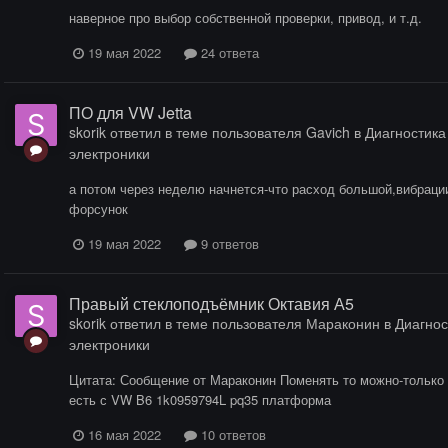
наверное про выбор собственной проверки, привод, и т.д.
19 мая 2022
24 ответа
ПО для VW Jetta
skorik
ответил в теме пользователя
Gavich
в
Диагностика 
электроники
а потом через неделю начнется-что расход большой,вибрации
форсунок
19 мая 2022
9 ответов
Правый стеклоподъёмник Октавия А5
skorik
ответил в теме пользователя
Мараконин
в
Диагнос
электроники
Цитата: Сообщение от Мараконин Поменять то можно-только 
есть с VW B6 1k0959794L pq35 платформа
16 мая 2022
10 ответов