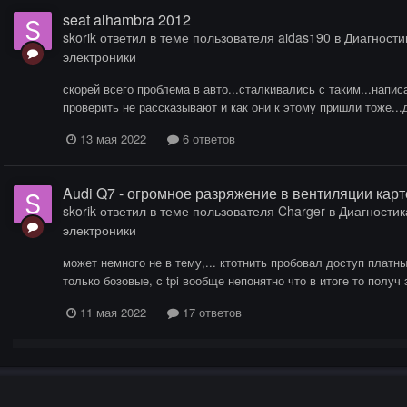
seat alhambra 2012
skorik
ответил в теме пользователя
aidas190
в
Диагностик
электроники
скорей всего проблема в авто...сталкивались с таким...напис
проверить не рассказывают и как они к этому пришли тоже...
13 мая 2022
6 ответов
Audi Q7 - огромное разряжение в вентиляции кар
skorik
ответил в теме пользователя
Charger
в
Диагностика
электроники
может немного не в тему,... ктотнить пробовал доступ платн
только бозовые, с tpi вообще непонятно что в итоге то полу
11 мая 2022
17 ответов