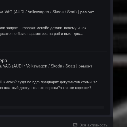
а VAG (AUDI / Volkswagen / Skoda / Seat) | ремонт
али запрос... говорят меняйе датчик -почему и как
досаточно было параметров на раб и выкл двс...
тера
 VAG (AUDI / Volkswagen / Skoda / Seat) | ремонт
ый к erwin? судя по пдф предварит документов схемы эл
ч за платный доступ-только вершки?а как же корешки?
Вся активность