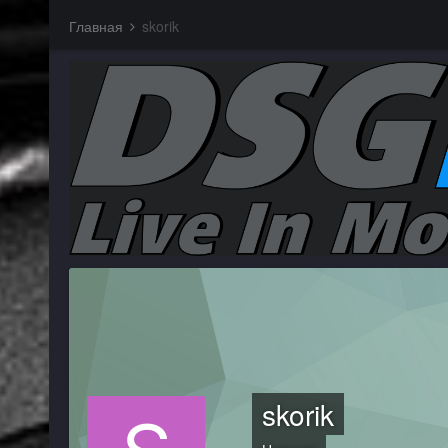
Главная
skorik
skorik