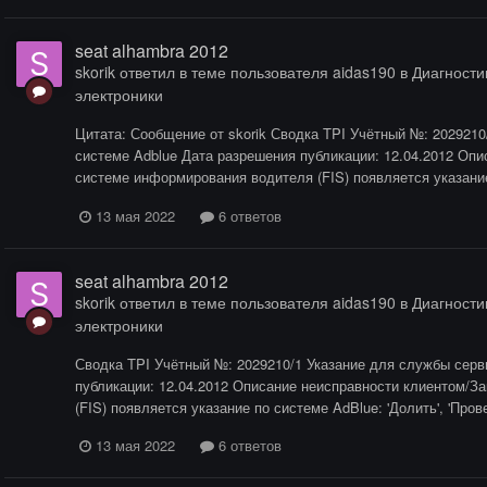
seat alhambra 2012
skorik
ответил в теме пользователя
aidas190
в
Диагностик
электроники
Цитата: Сообщение от skorik Сводка TPI Учётный №: 2029210
системе Adblue Дата разрешения публикации: 12.04.2012 Оп
системе информирования водителя (FIS) появляется указание п
13 мая 2022
6 ответов
seat alhambra 2012
skorik
ответил в теме пользователя
aidas190
в
Диагностик
электроники
Сводка TPI Учётный №: 2029210/1 Указание для службы серв
публикации: 12.04.2012 Описание неисправности клиентом/
(FIS) появляется указание по системе AdBlue: 'Долить', 'Пров
13 мая 2022
6 ответов