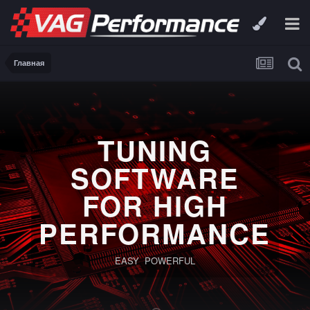
Главная
TUNING
SOFTWARE
FOR HIGH
PERFORMANCE
EASY POWERFUL