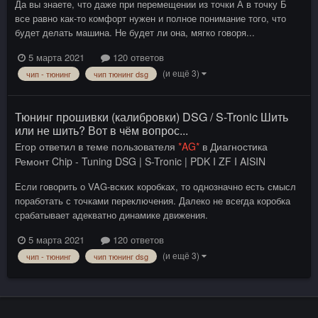
Да вы знаете, что даже при перемещении из точки А в точку Б
все равно как-то комфорт нужен и полное понимание того, что
будет делать машина. Не будет ли она, мягко говоря...
5 марта 2021
120 ответов
(и ещё 3)
чип - тюнинг
чип тюнинг dsg
Тюнинг прошивки (калибровки) DSG / S-Tronic Шить
или не шить? Вот в чём вопрос...
Егор
ответил в теме пользователя
*AG*
в
Диагностика
Ремонт Chip - Tuning DSG | S-Tronic | PDK I ZF I AISIN
Если говорить о VAG-вских коробках, то однозначно есть смысл
поработать с точками переключения. Далеко не всегда коробка
срабатывает адекватно динамике движения.
5 марта 2021
120 ответов
(и ещё 3)
чип - тюнинг
чип тюнинг dsg