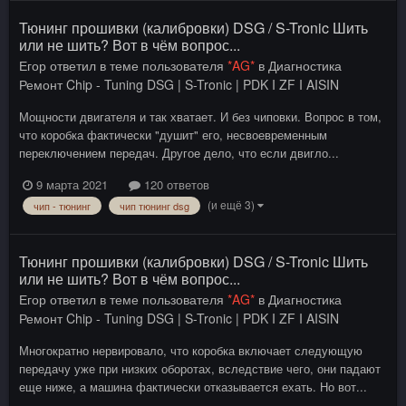
Тюнинг прошивки (калибровки) DSG / S-Tronic Шить
или не шить? Вот в чём вопрос...
Егор
ответил в теме пользователя
*AG*
в
Диагностика
Ремонт Chip - Tuning DSG | S-Tronic | PDK I ZF I AISIN
Мощности двигателя и так хватает. И без чиповки. Вопрос в том,
что коробка фактически "душит" его, несвоевременным
переключением передач. Другое дело, что если двигло...
9 марта 2021
120 ответов
(и ещё 3)
чип - тюнинг
чип тюнинг dsg
Тюнинг прошивки (калибровки) DSG / S-Tronic Шить
или не шить? Вот в чём вопрос...
Егор
ответил в теме пользователя
*AG*
в
Диагностика
Ремонт Chip - Tuning DSG | S-Tronic | PDK I ZF I AISIN
Многократно нервировало, что коробка включает следующую
передачу уже при низких оборотах, вследствие чего, они падают
еще ниже, а машина фактически отказывается ехать. Но вот...