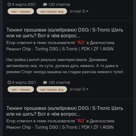
8 марта 2021
120 ответов
(и ещё 3)
чип - тюнинг
чип тюнинг dsg
Тюнинг прошивки (калибровки) DSG / S-Tronic Шить
или не шить? Вот в чём вопрос...
Егор
ответил в теме пользователя
*AG*
в
Диагностика
Ремонт Chip - Tuning DSG | S-Tronic | PDK I ZF I AISIN
Настройка Launch реально заинтересовала. Динамики
автомобилю она, по сути, должна дать немало. А то даже в
режиме Спорт иногда машина на стадии разгона немного тупит.
6 марта 2021
120 ответов
(и ещё 3)
чип - тюнинг
чип тюнинг dsg
Тюнинг прошивки (калибровки) DSG / S-Tronic Шить
или не шить? Вот в чём вопрос...
Егор
ответил в теме пользователя
*AG*
в
Диагностика
Ремонт Chip - Tuning DSG | S-Tronic | PDK I ZF I AISIN