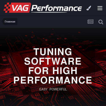
Главная
TUNING
SOFTWARE
FOR HIGH
PERFORMANCE
EASY POWERFUL