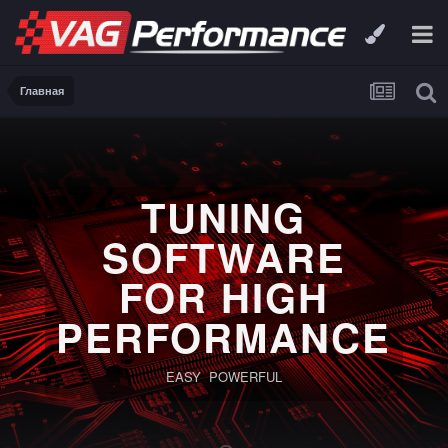
Главная
TUNING
SOFTWARE
FOR HIGH
PERFORMANCE
EASY POWERFUL