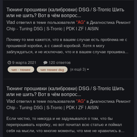
Тюнинг прошивки (калибровки) DSG / S-Tronic Шить
или не шить? Вот в чём вопрос...
Vlad
ответил в теме пользователя
*AG*
в
Диагностика Ремонт
Chip - Tuning DSG | S-Tronic | PDK I ZF I AISIN
Почему-то мне кажется, что в вашем случае есть проблема не с
прошивкой коробки, а с самой коробкой. Хотя я могу
заблуждаться, и не исключаю, что и в вашем случае прошивка...
9 марта 2021
120 ответов
(и ещё 3)
чип - тюнинг
чип тюнинг dsg
Тюнинг прошивки (калибровки) DSG / S-Tronic Шить
или не шить? Вот в чём вопрос...
Vlad
ответил в теме пользователя
*AG*
в
Диагностика Ремонт
Chip - Tuning DSG | S-Tronic | PDK I ZF I AISIN
Если честно, то никогда и не задумывался о том, что бы
перепрошивать коробку, но вот почитал всю статью и поймал
себя на мысли, что многие моменты, что мне не нравились в...