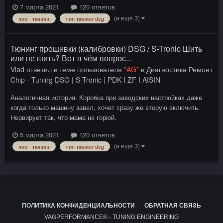
7 марта 2021
120 ответов
(и ещё 3)
чип - тюнинг
чип тюнинг dsg
Тюнинг прошивки (калибровки) DSG / S-Tronic Шить
или не шить? Вот в чём вопрос...
Vlad
ответил в теме пользователя
*AG*
в
Диагностика Ремонт
Chip - Tuning DSG | S-Tronic | PDK I ZF I AISIN
Аналогичная история. Коробка при заводских настройках даже
когда только машину завел, хочет сразу же вторую включить.
Нервирует так, что мама не горюй.
5 марта 2021
120 ответов
(и ещё 3)
чип - тюнинг
чип тюнинг dsg
ПОЛИТИКА КОНФИДЕНЦИАЛЬНОСТИ
ОБРАТНАЯ СВЯЗЬ
VAGPERFORMANCE® - TUNING ENGINEERING