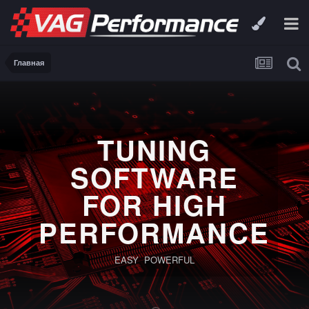
Главная
TUNING
SOFTWARE
FOR HIGH
PERFORMANCE
EASY POWERFUL