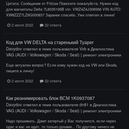
Цитата: Сообщение от Fritzse Помогите пожалуйста. Нужен код
для магнитолы Delta 7L6035195B vin: VWZ4Z4J306566 VIN AUTO:
XW8ZZZ7LZ9G000837 Заранее спасибо. Уже ответил в личке!
2 июля 2022
22 ответа
Код для VW DELTA на старенький Туарег
Davydov
ответил в теме пользователя
Vvb
в
Диагностика
VAG (AUDI / Volkswagen / Skoda / Seat) | ремонт электроники
Еще актуален вопрос? Если кому нужен код на VW или Skoda,
пишите в личку!
2 июля 2022
22 ответа
Как реанимировать блок ВСМ 1K0937087
Davydov
ответил в теме пользователя
dn81
в
Диагностика
VAG (AUDI / Volkswagen / Skoda / Seat) | ремонт электроники
Надо прошивать. Дамп затертый у Вас получился, если через
одис и вас не идет, то только руками... По другому ничего не