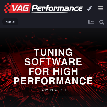
Главная
TUNING
SOFTWARE
FOR HIGH
PERFORMANCE
EASY POWERFUL