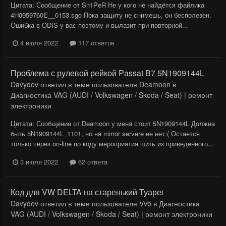
Цитата: Сообщение от Sn1PeR Не у кого не найдётся файлика
4H0959760E__0153.sgo Пока защиту не снимешь, он бесполезен.
Ошибка в ODIS у вас поэтому и вылазит при повторной...
4 июля 2022
117 ответов
Проблема с рулевой рейкой Passat B7 5N1909144L
Davydov
ответил в теме пользователя
Deamoon
в
Диагностика VAG (AUDI / Volkswagen / Skoda / Seat) | ремонт
электроники
Цитата: Сообщение от Deamoon у меня стоит 5N1909144L Должна
быть 5N1909144L_1101, но на mirror servere ее нет:( Остается
только через on-line по коду мероприятия шить из приведенного...
3 июля 2022
62 ответа
Код для VW DELTA на старенький Туарег
Davydov
ответил в теме пользователя
Vvb
в
Диагностика
VAG (AUDI / Volkswagen / Skoda / Seat) | ремонт электроники