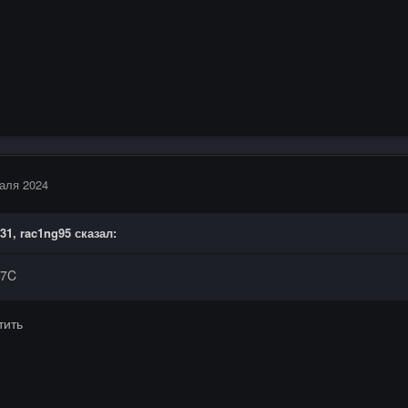
аля 2024
:31,
rac1ng95
сказал:
17C
тить