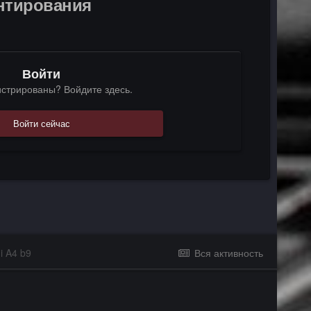
ентирования
Войти
истрированы? Войдите здесь.
Войти сейчас
i A4 b9
Вся активность