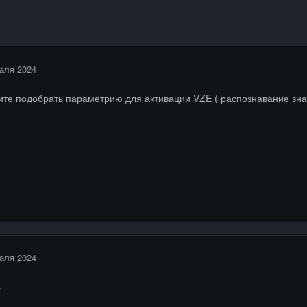
аля 2024
ите подобрать параметрию для активации VZE ( распознавание знак
аля 2024
C