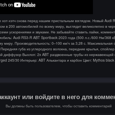
 хот-хэтч снова перед нашим пристальным взглядом. Новый Audi 
м в 200 автомобилей по всему миру, выглядит великолепно в чер
всеми ускорениями и звуками. Не забывайте ставить лайки, коммент
обиль: Audi RS3-R ABT Sportback 2023 года (500 л.с./600 Нм/368 кВ
у миру. Производительность: 0–100 км/ч за 3,28 с. Максимальная с
 Передняя губа из углеродного волокна, передние крылья, спойлер
ий диффузор Выхлоп: 2x ABT раздвоенные трубы из нержавеющей с
rged 245/30 Интерьер: ABT Алькантара и карбон Цвет: Mythos black
аккаунт или войдите в него для комм
Вы должны быть пользователем, чтобы оставить комментарий