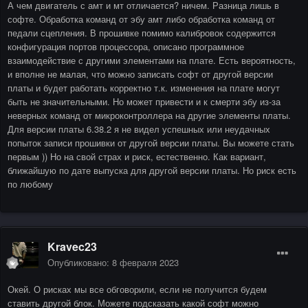
А чем двигатель с амт и мт отличается? ничем. Разница лишь в
софте. Обработка команд от эбу амт либо обработка команд от
педали сцепления. В прошивке помимо калибровок содержится
конфигурация портов процессора, описано программное
взаимодействие с другими элементами на плате. Есть вероятность,
и вполне не малая, что можно записать софт от другой версии
платы и будет работать корректно т.к. изменения на плате могут
быть не значительными. Но может привести и к смерти эбу из-за
неверных команд от микроконтроллера на другие элементы платы.
Для версии платы 6.38.2 я не видел успешных или неудачных
попыток записи прошивки от другой версии платы. Вы можете стать
первым )) Но на свой страх и риск, естественно. Как вариант,
ближайшую по дате выпуска для другой версии платы. Но риск есть
по любому
Kravec23
Опубликовано:
8 февраля 2023
Окей. О рисках мы все обговорили, если не получится будем
ставить другой блок. Можете подсказать какой софт можно