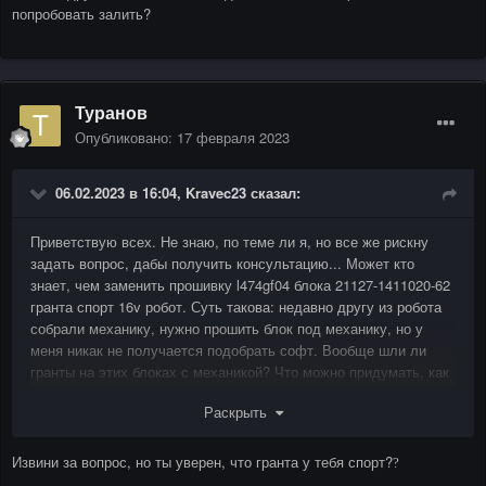
попробовать залить?
Туранов
Опубликовано:
17 февраля 2023
06.02.2023 в 16:04,
Kravec23
сказал:
Приветствую всех. Не знаю, по теме ли я, но все же рискну
задать вопрос, дабы получить консультацию... Может кто
знает, чем заменить прошивку l474gf04 блока 21127-1411020-62
гранта спорт 16v робот. Суть такова: недавно другу из робота
собрали механику, нужно прошить блок под механику, но у
меня никак не получается подобрать софт. Вообще шли ли
гранты на этих блоках с механикой? Что можно придумать, как
разрулить.
Раскрыть
Извини за вопрос, но ты уверен, что гранта у тебя спорт?
?