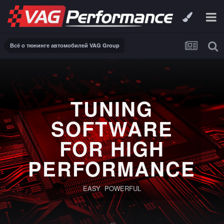
Всё о тюнинге автомобилей VAG Group
TUNING
SOFTWARE
FOR HIGH
PERFORMANCE
EASY POWERFUL