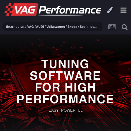
Диагностика VAG (AUDI / Volkswagen / Skoda / Seat) | ремонт электроники
PERFORMANCE
SOFTWARE
FOR DSG | S-
Tronic
Full reading and writing for TCUS Bosch ZF8HP45,
ZF8HP50, ZF8HP90 and Temic DQ250, DQ381 equipped
VAG.