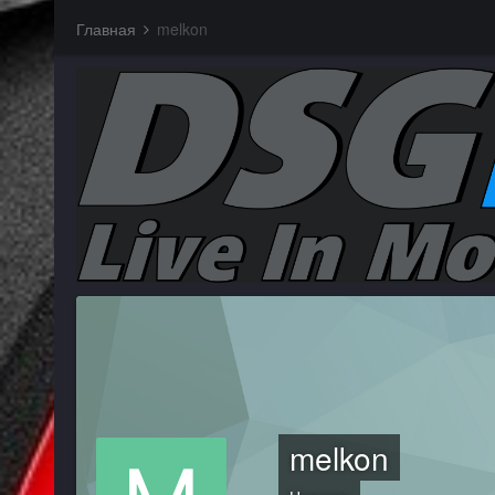
Главная
melkon
melkon