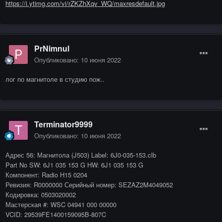
https://i.ytimg.com/vi/rZKZhXqv_WQ/maxresdefault.jpg
PrNimnul
Опубликовано:
10 июня 2022
лог по магнитоле в студию пож..
Terminator9999
Опубликовано:
10 июня 2022
Адрес 56: Магнитола (J503) Label: 6J0-035-153.clb
Part No SW: 6J1 035 153 G HW: 6J1 035 153 G
Компонент: Radio H15 0204
Ревизия: R0000000 Серийный номер: SEZAZ2M4049052
Кодировка: 0503020002
Мастерская #: WSC 04941 000 00000
VCID: 29539FE1400159095B-807C