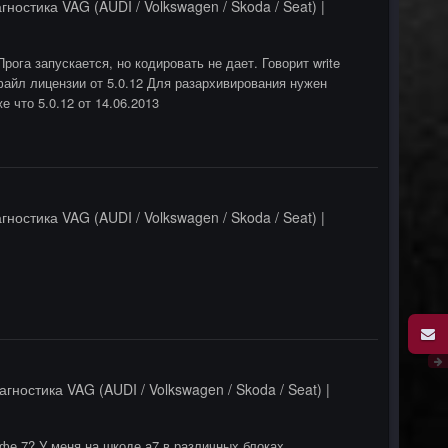
гностика VAG (AUDI / Volkswagen / Skoda / Seat) |
ога запускается, но кодировать не дает. Говорит write
ял файл лицензии от 5.0.12 Для разархивирования нужен
е что 5.0.12 от 14.06.2013
гностика VAG (AUDI / Volkswagen / Skoda / Seat) |
агностика VAG (AUDI / Volkswagen / Skoda / Seat) |
ьфе 7? У меня на шкоде а7 в различных блоках