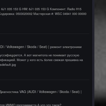
W: 6J1 035 153 G HW: 6J1 035 153 G Компонент: Radio H15
одировка: 0503020002 Мастерская #: WSC 04941 000 00000
I / Volkswagen / Skoda / Seat) | ремонт электроники
руссифицурется. А вот магнитола не понимает русскую
ификацией. Может у кого есть более свежая прошивка на
default.jpg
Диагностика VAG (AUDI / Volkswagen / Skoda / Seat) |
тор ИММО программиста А что это такое?