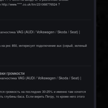
http://www.****.co.uk/itm/231068776524 ?
агностика VAG (AUDI / Volkswagen / Skoda / Seat) |
 на рнс 850, интересует подключение aux (серый, зеленый
вки громкости
иагностика VAG (AUDI / Volkswagen / Skoda / Seat) |
тся громкость на последних 30-25% и именно там хочется
ть глубины баса. Если верить Петру, то кроме него этого