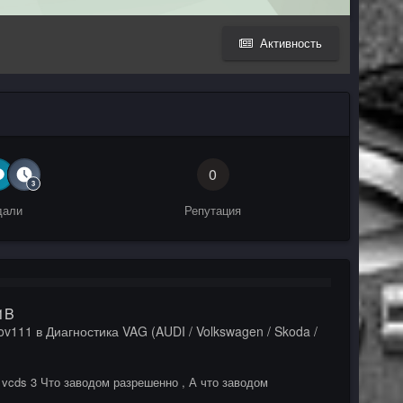
Активность
0
дали
Репутация
1B
ov111
в
Диагностика VAG (AUDI / Volkswagen / Skoda /
2 vcds 3 Что заводом разрешенно , А что заводом