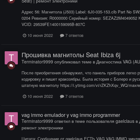
Seat) | ремонт электроники
Адрес 56: Магнитола (J503) Label: 6J0-035-153.clb Part No S
0204 Ревизия: R0000000 Серийный номер: SEZAZ2M4049052 К
VCID: 29539FE1400159095B-807C
10 июня 2022
7 ответов
Прошивка магнитолы Seat Ibiza 6j
Terminator9999
опубликовал теме в
Диагностика VAG (AUD
После приобретения обнаружил, что панель приборов легко 
кодировку и пишет кракозябры. Была история с Болеро и рус
штатную магнитолу https://i.ytimg.com/vi/rZKZhXqv_WQ/maxres
10 июня 2022
7 ответов
vag immo emulador y vag immo programmer
Terminator9999
ответил в теме пользователя
gaelclaus
в
ремонт электроники
Цитата: Сообщение от gaelclaus ЕСТЬ VAG VAG IMMO эмуля