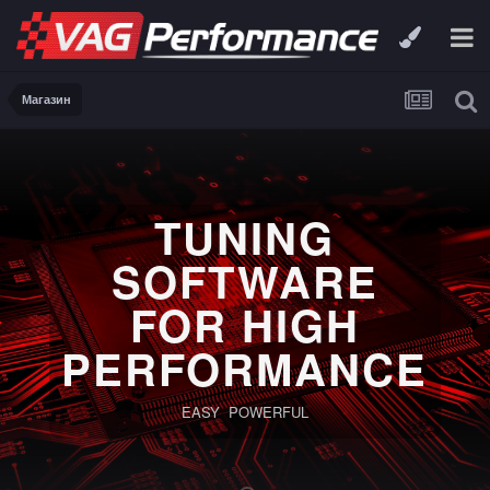
Магазин
TUNING
SOFTWARE
FOR HIGH
PERFORMANCE
EASY POWERFUL