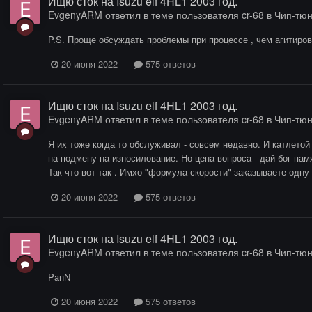
Ищю сток на Isuzu elf 4HL1 2003 год.
EvgenyARM
ответил в теме пользователя
cr-68
в
Чип-тюн
P.S. Проще обсуждать проблемы при процессе , чем агитиров
20 июня 2022
575 ответов
Ищю сток на Isuzu elf 4HL1 2003 год.
EvgenyARM
ответил в теме пользователя
cr-68
в
Чип-тюн
Я их тоже когда то обслуживал - совсем недавно. И катлетой 
на подмену на износилование. Но цена вопроса - дай бог памя
Так что вот так . Имхо "формула скорости" заказываете одну
20 июня 2022
575 ответов
Ищю сток на Isuzu elf 4HL1 2003 год.
EvgenyARM
ответил в теме пользователя
cr-68
в
Чип-тюн
PanN
20 июня 2022
575 ответов