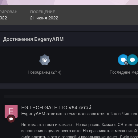
РИРОВАН
ПОСЕЩЕНИЕ
022
21 июня 2022
Достижения EvgenyARM
Новобранец (2/14)
Последние ме
FG TECH GALETTO V54 китай
EvgenyARM
ответил в теме пользователя
milax
в
Чип-тю
Не тема эта тема и камазы . Но напрасно. Камаз с CR тяжело
исполнения в целом всего авто. На сравнивать с механникой
либо влазить в это с головой и вкладывание денег. Либо воо