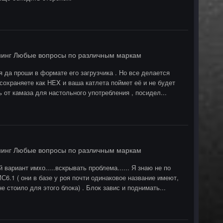
нинг Любые вопросы по различным маркам
я да проши в формате его загрузчика . Но все делается
сохраняете как HEX и ваша катлета поймет её и не будет
 от камаза для настольного употребления , посидел...
нинг Любые вопросы по различным маркам
ариант имхо.....вскрывать проблема...... Я знаю не по
С6.1 ( они в базе у роя почти одинаковое название имеют,
 стоило для этого блока) . Блок завис и поднимать...