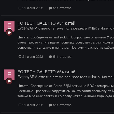
21 июня 2022
511 ответов
FG TECH GALETTO V54 китай
EvgenyARM
ответил в теме пользователя
milax
в
Чип-тю
Цитата: Сообщение от andreickitin Вопрос шёл о галлето У ро
очень просто - считываете прошивку роевским загрузчиком и 
сопротивляться даже и пол раза. Поэтому я распустив кабель
21 июня 2022
511 ответов
FG TECH GALETTO V54 китай
EvgenyARM
ответил в теме пользователя
milax
в
Чип-тю
Цитата: Сообщение от Antart БДМ режим на EDC7 геморойный в
наслышке - роевским загрузчиком как то залил прошивку от М
только в разных папках и со слепу нажал мышкой туда куда не
21 июня 2022
511 ответов