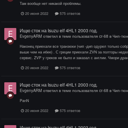
Там вообще нет никакой проблемы.
20 июня 2022
575 ответов
Ищю сток на Isuzu elf 4HL1 2003 год.
EvgenyARM
ответил в теме пользователя
cr-68
в
Чип-тюн
Наконец приехали все транзюки (чип -дип одурел только собр
выше чем на ибее) . С греции приехали ZVN за полторы недел
сервис. ZVP у греков не было и заказал с англии. Чмори дран
20 июня 2022
575 ответов
Ищю сток на Isuzu elf 4HL1 2003 год.
EvgenyARM
ответил в теме пользователя
cr-68
в
Чип-тюн
PanN
20 июня 2022
575 ответов
Ищю сток на Isuzu elf 4HL1 2003 год.