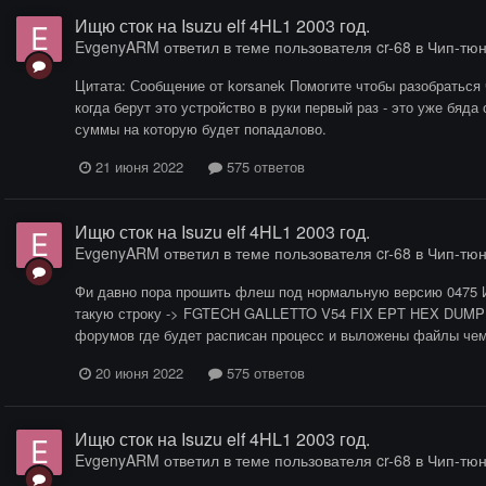
Ищю сток на Isuzu elf 4HL1 2003 год.
EvgenyARM
ответил в теме пользователя
cr-68
в
Чип-тюн
Цитата: Сообщение от korsanek Помогите чтобы разобраться
когда берут это устройство в руки первый раз - это уже бяда о
суммы на которую будет попадалово.
21 июня 2022
575 ответов
Ищю сток на Isuzu elf 4HL1 2003 год.
EvgenyARM
ответил в теме пользователя
cr-68
в
Чип-тюн
Фи давно пора прошить флеш под нормальную версию 0475 И 
такую строку -> FGTECH GALLETTO V54 FIX EPT HEX DUMP
форумов где будет расписан процесс и выложены файлы чем и
20 июня 2022
575 ответов
Ищю сток на Isuzu elf 4HL1 2003 год.
EvgenyARM
ответил в теме пользователя
cr-68
в
Чип-тюн