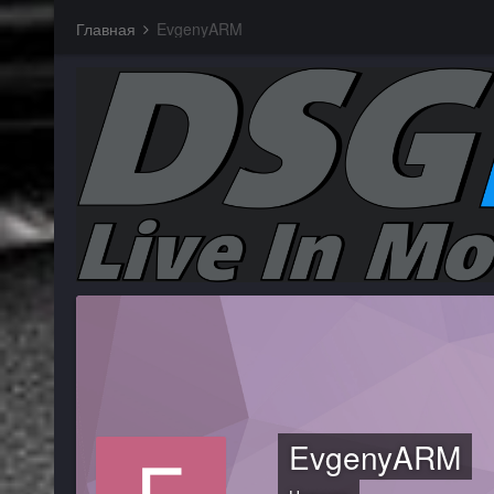
Главная
EvgenyARM
EvgenyARM