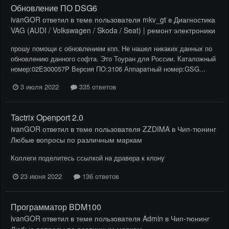
Обновление ПО DSG6
ivanGOR
ответил в теме пользователя
mkv_gt
в
Диагностика
VAG (AUDI / Volkswagen / Skoda / Seat) | ремонт электроники
прошу помощи с обновлением кпп. Не нашел никаких данных по
обновлению данного софта. Это Тоуран для России. Каталожный
номер:02E300057P Версия ПО:3106 Аппаратный номер:GSG...
3 июля 2022
335 ответов
Tactrix Openport 2.0
ivanGOR
ответил в теме пользователя
ZZDIMA
в
Чип-тюнинг
Любые вопросы по различным маркам
Коллеги поделитесь ссылкой на дравера к клону
23 июня 2022
136 ответов
Программатор BDM100
ivanGOR
ответил в теме пользователя
Admin
в
Чип-тюнинг
Любые вопросы по различным маркам