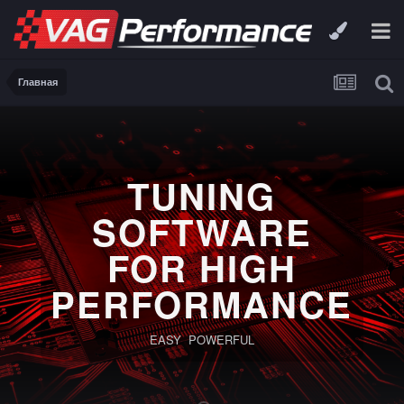
Главная
TUNING
SOFTWARE
FOR HIGH
PERFORMANCE
EASY POWERFUL