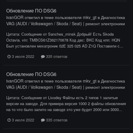
Обновление ПО DSG6
ivanGOR
ответил в теме пользователя
mkv_gt
в
Диагностика
VAG (AUDI / Volkswagen / Skoda / Seat) | ремонт электроники
Цитата: Сообщение от Sanches_minsk Добрый! Есть Skoda
Octavia. vin: TMBCS61Z362170678 Код двс: BKC Код кпп: HQN
Был установлен мехатроник 02E 325 025 AD Z1Q Поставили с...
3 июля 2022
335 ответов
Обновление ПО DSG6
ivanGOR
ответил в теме пользователя
mkv_gt
в
Диагностика
VAG (AUDI / Volkswagen / Skoda / Seat) | ремонт электроники
Цитата: Сообщение от Lixodey Файлы есть 2 типов 1 залитые
версии на заводе. Для примера версия 1000 2 файлы обновления
на то что было залито на заводе это уже будет 2000 или 3000...
3 июля 2022
335 ответов