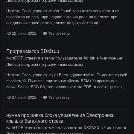
Цитата: Сообщение от dzoha17 мой клон чтото уснул так и ни
поработав ни разу. при подаче питания реле ни щелкает.при
соединении с юсб реле щелкает но устройство ни...
22 июня 2022
195 ответов
Программатор BDM100
ivanGOR
ответил в теме пользователя
Admin
в
Чип-тюнинг
Любые вопросы по различным маркам
Цитата: Сообщение от iay10 Всем здравствуйте. Помогите с моей
проблемой. Пытаюсь считать китайским BDM100 прошивку с
блока Scania EDC S6, топливная система PDE, в софте указан...
21 июня 2022
195 ответов
нужна прошивка блока управления Электроники
крышки багажного отсека
ivanGOR
ответил в теме пользователя
XXX3XX
в
Чип-тюнинг
Любые вопросы по различным маркам