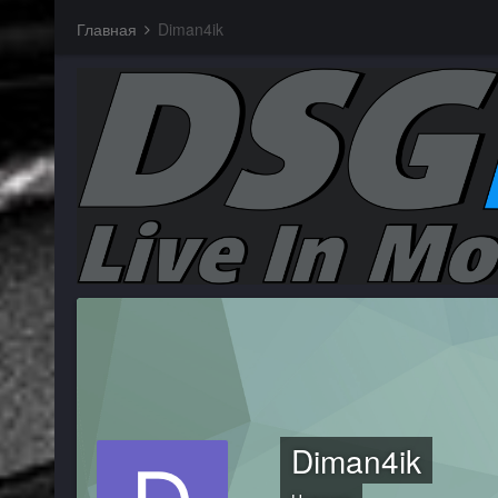
Главная
Diman4ik
Diman4ik