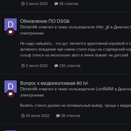
3 июля 2022
56 ответов
Обновление ПО DSG6
Diman4ik
ответил в теме пользователя
mkv_gt
в
Диагност
электроники
Не надо забывать , что дсг является адаптивной коробкой и
активного вождения при смене стиля езды на старперский ко
гольф плюсе на нескольких авто и пинок бывает не детский
3 июля 2022
335 ответов
Вопрос к медвежатникам 80 lvl.
Diman4ik
ответил в теме пользователя
LordNAM
в
Диагно
электроники
Выбить стекло далеко не оптимальный выбор, проще к медв
29 июня 2022
28 ответов