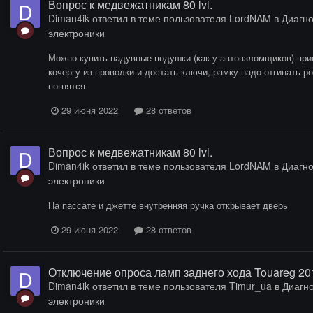
Вопрос к медвежатникам 80 lvl.
Diman4ik
ответил в теме пользователя
LordNAM
в
Диагно
электроники
Можно купить надувные подушки (как у автовзломщиков) прис
кочергу из проволки и достать ключи, рамку надо отгинать ро
погнятся
29 июня 2022
28 ответов
Вопрос к медвежатникам 80 lvl.
Diman4ik
ответил в теме пользователя
LordNAM
в
Диагно
электроники
На пассате и джетте внутренняя ручка открывает дверь
29 июня 2022
28 ответов
Отключение опроса ламп заднего хода Touareg 20
Diman4ik
ответил в теме пользователя
Timur_ua
в
Диагно
электроники