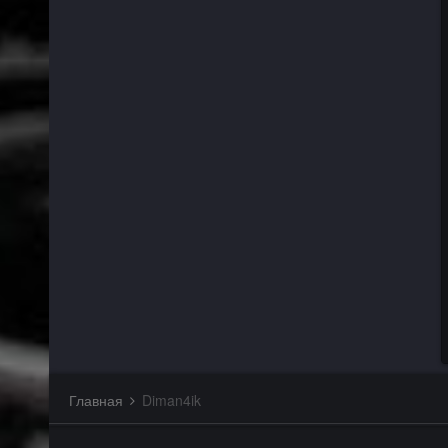
Главная
Diman4ik