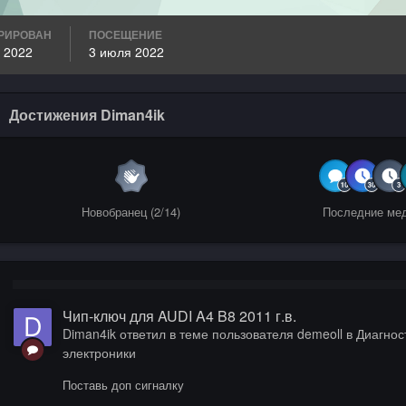
РИРОВАН
ПОСЕЩЕНИЕ
 2022
3 июля 2022
Достижения Diman4ik
Новобранец (2/14)
Последние ме
Чип-ключ для AUDI A4 B8 2011 г.в.
Diman4ik
ответил в теме пользователя
demeoll
в
Диагност
электроники
Поставь доп сигналку