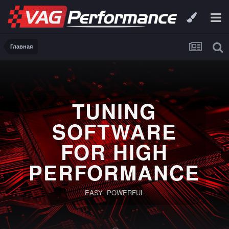
Главная
TUNING
SOFTWARE
FOR HIGH
PERFORMANCE
EASY POWERFUL