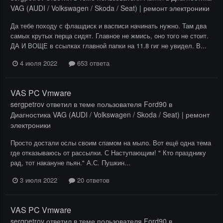
VAG (AUDI / Volkswagen / Skoda / Seat) | ремонт электроники
Да тебе походу с флашдиск и васписи начинать нужно. Там два
самых крутых перца сидят. Главное не жмись, оно того не стоит.
ДА И ВОЩЕ в ссылках главной папки на 11.8 гиг не увидел. В...
4 июля 2022
653 ответа
VAS PC Vmware
sergpetrov
ответил в теме пользователя
Ford90
в
Диагностика VAG (AUDI / Volkswagen / Skoda / Seat) | ремонт
электроники
Просто достали ослы своим спамом на мыло. Вот ещё одна тема
где отказываюсь от рассылки. С Наступающим! " Кто празднику
рад, тот накануне пьян." А.С. Пушкин...
3 июля 2022
20 ответов
VAS PC Vmware
sergpetrov
ответил в теме пользователя
Ford90
в