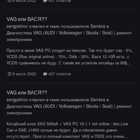
8 июля 2022
437 ответов
VAG или ВАСЯ??
sergpetrov
ответил в теме пользователя
San4os
в
Диагностика VAG (AUDI / Volkswagen / Skoda / Seat) | ремонт
электроники
Просто в июне VAS PC уходит на пенсию. Так что будет vas - 5%,
VCDS (Rus original online) - 70%, Odis - 25%. Вася 12.10R есть, с
VCDS сравнивать не буду. С таким же успехом китайцы за 80$...
8 июля 2022
437 ответов
VAG или ВАСЯ??
sergpetrov
ответил в теме пользователя
San4os
в
Диагностика VAG (AUDI / Volkswagen / Skoda / Seat) | ремонт
электроники
Китайский клон VAS 5054A + VAS PC 19.1.1 not online - без Low
Can и SAE J1850 лучше не будет. Да и обновления давно
отсутствуют. Просто полный комплект VAS и ODIS это очень...