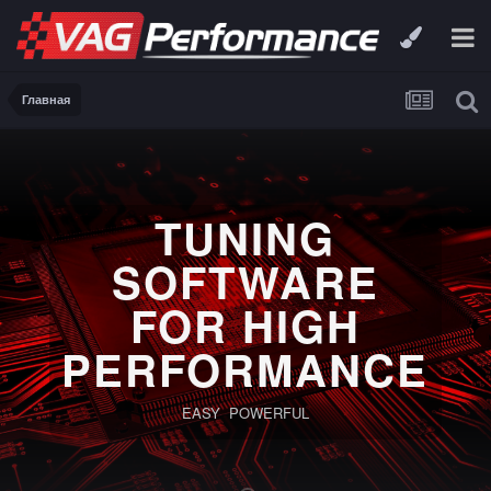
Главная
TUNING
SOFTWARE
FOR HIGH
PERFORMANCE
EASY POWERFUL