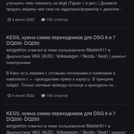
улучшить либо поменять на dsg6 (Tiguan 1,4 рест.) Дешевле
продать машину чем свап на гидротрансформатор с дизелем...
4 июля 2022
100 ответов
KESS, нужна cхема переходников для DSG 6 и 7
DQ200- DQ250
sergpetrov
ответил в теме пользователя
Master911
в
Диагностика VAG (AUDI / Volkswagen / Skoda / Seat) | ремонт
электроники
В Kess есть верёвка с готовыми погопинами и тумблером в
комплекте с + - крокодилами прямо к корпусу. В принципе
пойдёт. Только силовые провода потолще и крокодилы по...
4 июля 2022
100 ответов
KESS, нужна cхема переходников для DSG 6 и 7
DQ200- DQ250
sergpetrov
ответил в теме пользователя
Master911
в
Диагностика VAG (AUDI / Volkswagen / Skoda / Seat) | ремонт