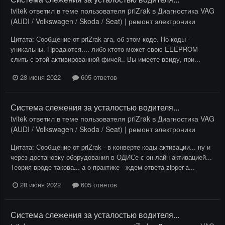
tvitek
ответил в теме пользователя
priZrak
в
Диагностика VAG
(AUDI / Volkswagen / Skoda / Seat) | ремонт электроники
Цитата: Сообщение от priZrak ага, об этом коде. Но коды -
уникальны. Продаются.... либо ктото может свою EEEPROM
слить с этой активированной фичей.. Вы имеете ввиду, при...
28 июня 2022
605 ответов
Система слежения за усталостью водителя...
tvitek
ответил в теме пользователя
priZrak
в
Диагностика VAG
(AUDI / Volkswagen / Skoda / Seat) | ремонт электроники
Цитата: Сообщение от priZrak - в конверте коды активации... ну и
через достановку оборудования в ОДИСе с он-лайн активацией...
Теория вроде такова... а о практике - ждем ответа zipper-a...
28 июня 2022
605 ответов
Система слежения за усталостью водителя...