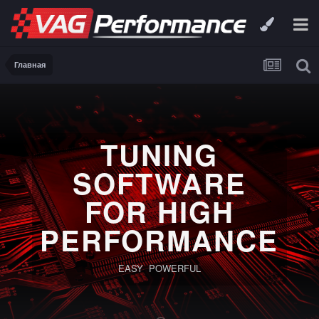
Главная
TUNING
SOFTWARE
FOR HIGH
PERFORMANCE
EASY POWERFUL