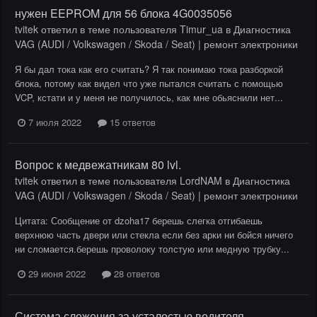
нужен EEPROM для 56 блока 4G0035056
tvitek
ответил в теме пользователя
Timur_ua
в
Диагностика
VAG (AUDI / Volkswagen / Skoda / Seat) | ремонт электроники
Я бы дал тока как его считать? Я так понимаю тока разборкой
блока, потому как видел что уже пытался считать с помощью
VCP, кстати и у меня не получилось, как мне обьяснили нет...
7 июля 2022
15 ответов
Вопрос к медвежатникам 80 lvl.
tvitek
ответил в теме пользователя
LordNAM
в
Диагностика
VAG (AUDI / Volkswagen / Skoda / Seat) | ремонт электроники
Цитата: Сообщение от dzoha17 берешь слегка отгибаешь
верхнюю часть двери или стекла если без арки ни бойся ничего
ни сломается.берешь проволоку толстую или медную трубку...
29 июня 2022
28 ответов
Система слежения за усталостью водителя...