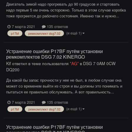
Двигатель зимой надо прогревать до 90 градусов и стартовать
надо первые 5 км очень осторожно. Только в этом случае коробка
тоже прогреется до рабочего состояния. Именно так и нужно...
7 марта 2021
135 ответов
(и ещё 1)
p17bf
ремкомплект dsg7.02
Устранение ошибки P17BF путём установки
ремкомплектов DSG 7.02 KINERGO
Kif
ответил в теме пользователя
*AG*
в
DSG 7 0AM 0CW
DQ200
Да какой бы запас прочности у нее не был, в любом случае она
может со временем выйти из строя и вы должны это понимать и
пытаться ее правильно обслуживать. А вот правильность...
7 марта 2021
135 ответов
(и ещё 1)
p17bf
ремкомплект dsg7.02
Устранение ошибки P17BF путём установки