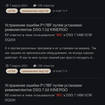
7 марта 2021
135 ответов
(и ещё 1)
p17bf
ремкомплект dsg7.02
Устранение ошибки P17BF путём установки
ремкомплектов DSG 7.02 KINERGO
Kif
ответил в теме пользователя
*AG*
в
DSG 7 0AM 0CW
DQ200
А я против различных прогревов и их установки на машину. Так
как лишнее не оригинальное оборудования, не всегда хорошо
работает. И как по мне лучше лишний раз просто посидеть в...
7 марта 2021
135 ответов
(и ещё 1)
p17bf
ремкомплект dsg7.02
Устранение ошибки P17BF путём установки
ремкомплектов DSG 7.02 KINERGO
Kif
ответил в теме пользователя
*AG*
в
DSG 7 0AM 0CW
DQ200