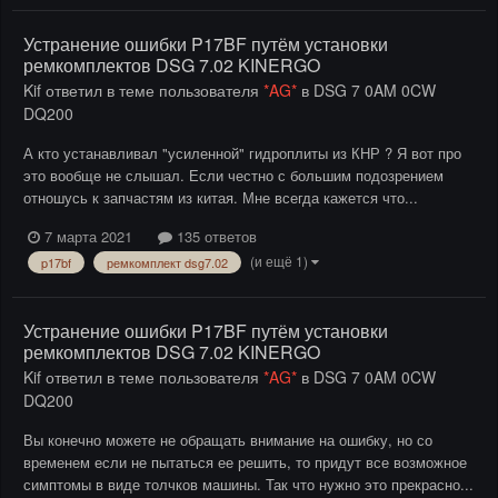
Устранение ошибки P17BF путём установки
ремкомплектов DSG 7.02 KINERGO
Kif
ответил в теме пользователя
*AG*
в
DSG 7 0AM 0CW
DQ200
А кто устанавливал "усиленной" гидроплиты из КНР ? Я вот про
это вообще не слышал. Если честно с большим подозрением
отношусь к запчастям из китая. Мне всегда кажется что...
7 марта 2021
135 ответов
(и ещё 1)
p17bf
ремкомплект dsg7.02
Устранение ошибки P17BF путём установки
ремкомплектов DSG 7.02 KINERGO
Kif
ответил в теме пользователя
*AG*
в
DSG 7 0AM 0CW
DQ200
Вы конечно можете не обращать внимание на ошибку, но со
временем если не пытаться ее решить, то придут все возможное
симптомы в виде толчков машины. Так что нужно это прекрасно...