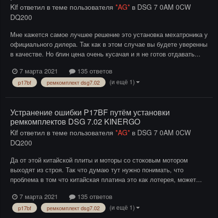
Kif
ответил в теме пользователя
*AG*
в
DSG 7 0AM 0CW
DQ200
Мне кажется самое лучшее решение это установка мехатроника у
официального дилера. Так как в этом случае вы будете уверенны
в качестве. Но блин цена очень кусачая и я не готов отдавать...
7 марта 2021
135 ответов
(и ещё 1)
p17bf
ремкомплект dsg7.02
Устранение ошибки P17BF путём установки
ремкомплектов DSG 7.02 KINERGO
Kif
ответил в теме пользователя
*AG*
в
DSG 7 0AM 0CW
DQ200
Да от этой китайской плиты и моторы со стоковым мотором
выходят из строя. Так что думаю тут нужно понимать, что
проблема в том что китайская платина это как лотерея, может...
7 марта 2021
135 ответов
(и ещё 1)
p17bf
ремкомплект dsg7.02