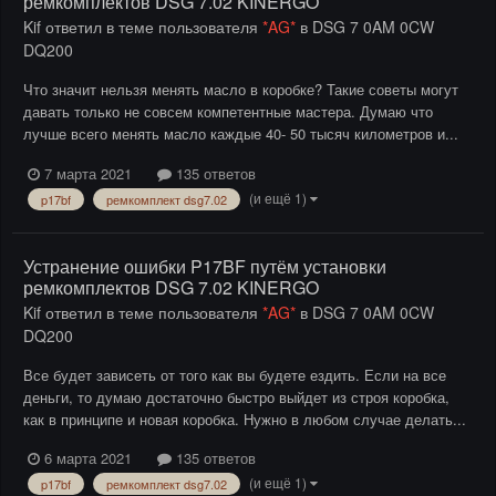
ремкомплектов DSG 7.02 KINERGO
Kif
ответил в теме пользователя
*AG*
в
DSG 7 0AM 0CW
DQ200
Что значит нельзя менять масло в коробке? Такие советы могут
давать только не совсем компетентные мастера. Думаю что
лучше всего менять масло каждые 40- 50 тысяч километров и...
7 марта 2021
135 ответов
(и ещё 1)
p17bf
ремкомплект dsg7.02
Устранение ошибки P17BF путём установки
ремкомплектов DSG 7.02 KINERGO
Kif
ответил в теме пользователя
*AG*
в
DSG 7 0AM 0CW
DQ200
Все будет зависеть от того как вы будете ездить. Если на все
деньги, то думаю достаточно быстро выйдет из строя коробка,
как в принципе и новая коробка. Нужно в любом случае делать...
6 марта 2021
135 ответов
(и ещё 1)
p17bf
ремкомплект dsg7.02