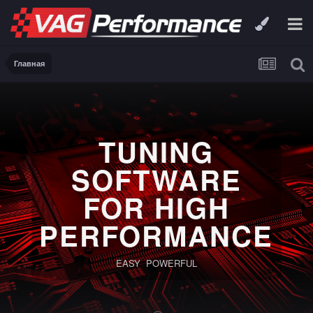
Главная
TUNING
SOFTWARE
FOR HIGH
PERFORMANCE
EASY POWERFUL