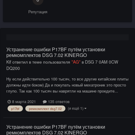
Репутация
Устранение ошибки P17BF путём установки
ремкомплектов DSG 7.02 KINERGO
Kif
ответил в теме пользователя
*AG*
в
DSG 7 0AM 0CW
DQ200
Ну если действительно 100 тысяч, то все другие китайские плиты
должны идти боком) Да и покупать новый мехатроник это просто
глупо. Так как 100 тысяч вы наврятли на машине проедите...
8 марта 2021
135 ответов
(и ещё 1)
p17bf
ремкомплект dsg7.02
Устранение ошибки P17BF путём установки
ремкомплектов DSG 7.02 KINERGO