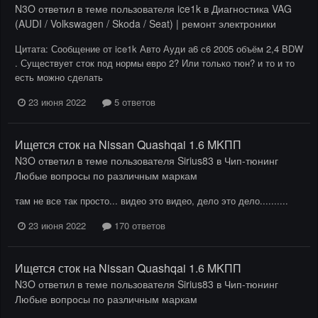
N3O
ответил в теме пользователя
ice1k
в
Диагностика VAG
(AUDI / Volkswagen / Skoda / Seat) | ремонт электроники
Цитата: Сообщение от ice1k Авто Ауди а6 с6 2005 объём 2,4 BDW
. Существует сток под нормы евро 2? Или только тюн? и то и то
есть можно сделать
23 июня 2022
5 ответов
Ищется сток на Nissan Quashqai 1.6 MKПП
N3O
ответил в теме пользователя
Sirius83
в
Чип-тюнинг
Любые вопросы по различным маркам
там не все так просто... видео это видео, дело это дело..........
23 июня 2022
170 ответов
Ищется сток на Nissan Quashqai 1.6 MKПП
N3O
ответил в теме пользователя
Sirius83
в
Чип-тюнинг
Любые вопросы по различным маркам