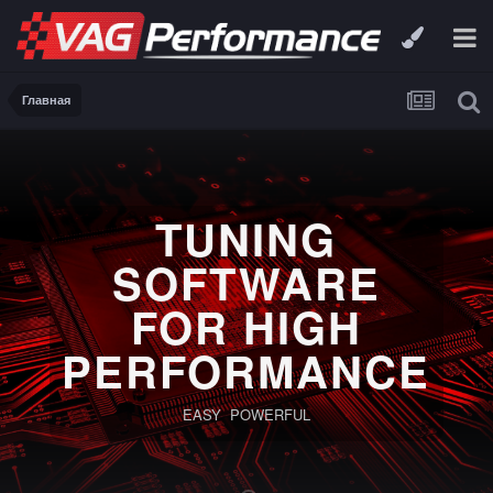
Главная
TUNING
SOFTWARE
FOR HIGH
PERFORMANCE
EASY POWERFUL