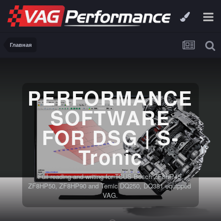
Главная
PERFORMANCE
SOFTWARE
FOR DSG | S-
Tronic
Full reading and writing for TCUS Bosch ZF8HP45,
ZF8HP50, ZF8HP90 and Temic DQ250, DQ381 equipped
VAG.