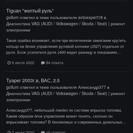
Tiguan "желтый руль"
gollum
ответил в теме пользователя
avtoexpert18
в
Диагностика VAG (AUDI / Volkswagen / Skoda / Seat) | ремонт
электроники
Такая ошибка возникает, если при включенном зажигании крутить
кольцо на блоке управления рулевой колонки (J527) отдельно от
руля. Блок усилителя руля J400 видит разницу в показаниях...
6 июля 2022
84 ответа
Туарег 2003г.в, ВАС, 2.5
gollum
ответил в теме пользователя
Александр377
в
Диагностика VAG (AUDI / Volkswagen / Skoda / Seat) | ремонт
электроники
Александр377, небольшой ликбез по системе впрыска топлива.
Каким образом блок управления может понять, сколько он
впрыскивает топлива? В бензиновых и современных дизельных...
3 июля 2022
16 ответов