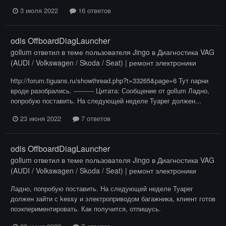
3 июля 2022
16 ответов
odis OffboardDiagLauncher
gollum
ответил в теме пользователя
Jingo
в
Диагностика VAG
(AUDI / Volkswagen / Skoda / Seat) | ремонт электроники
http://forum.tiguans.ru/showthread.php?t=33265&page=6 Тут парни
вроде разобрались. ---------- Цитата: Сообщение от gollum Ладно,
попробую поставить. На следующей неделе Туарег должен...
23 июня 2022
7 ответов
odis OffboardDiagLauncher
gollum
ответил в теме пользователя
Jingo
в
Диагностика VAG
(AUDI / Volkswagen / Skoda / Seat) | ремонт электроники
Ладно, попробую поставить. На следующей неделе Туарег
должен зайти с kessy и электроприводом багажника, клиент готов
поэкпериментировать. Как получится, отпишусь.