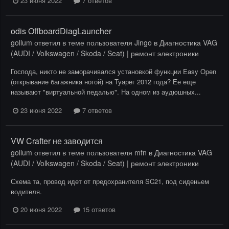
23 июня 2022
7 ответов
odis OffboardDiagLauncher
gollum
ответил в теме пользователя
Jingo
в
Диагностика VAG
(AUDI / Volkswagen / Skoda / Seat) | ремонт электроники
Господа, никто не заморачивался установкой функции Easy Open
(открывание багажника ногой) на Туарег 2012 года? Ее еще
называют "виртуальной педалью". На одном из аудюшных...
23 июня 2022
7 ответов
VW Crafter не заводится
gollum
ответил в теме пользователя
mfn
в
Диагностика VAG
(AUDI / Volkswagen / Skoda / Seat) | ремонт электроники
Схема та, провод идет от предохранителя SC21, под сиденьем
водителя.
20 июня 2022
15 ответов