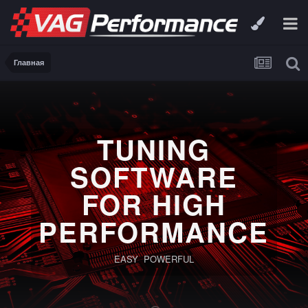
Главная
TUNING
SOFTWARE
FOR HIGH
PERFORMANCE
EASY POWERFUL