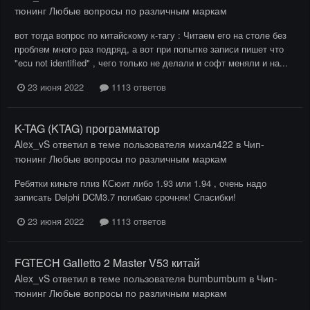
тюнинг Любые вопросы по различным маркам
вот тогда вопрос по китайскому к-тагу : Читаем его на столе без
проблем много раз подряд, а вот при попытке записи пишет что
"ecu not identified" , чего только не делали и софт меняли и на...
23 июня 2022
1113 ответов
K-TAG (KTAG) программатор
Alex_vS
ответил в теме пользователя
михал422
в
Чип-
тюнинг Любые вопросы по различным маркам
Ребятки киньте плиз КСюит либо 1.93 или 1.94 , очень надо
записать Delphi DCM3.7 погибаю срочняк! Спасибки!
23 июня 2022
1113 ответов
FGTECH Galletto 2 Master V53 китай
Alex_vS
ответил в теме пользователя
bumbumbum
в
Чип-
тюнинг Любые вопросы по различным маркам