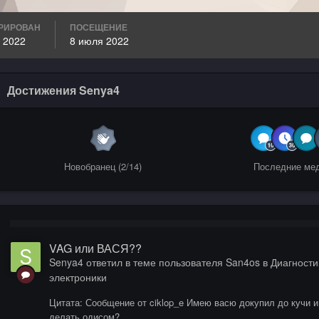
РИРОВАН
ПОСЕЩЕНИЕ
 2022
8 июля 2022
Достижения Senya4
Новобранец (2/14)
Последние ме
VAG или ВАСЯ??
Senya4
ответил в теме пользователя
San4os
в
Диагностик
электроники
Цитата: Сообщение от ciklop_e Имею васю докупил до кучи и
делать одисом?