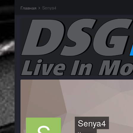
Главная
Senya4
Senya4