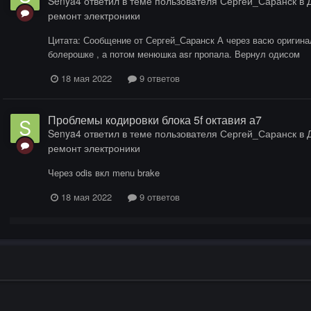
Senya4
ответил в теме пользователя
Сергей_Саранск
в
ремонт электроники
Цитата: Сообщение от Сергей_Саранск А через васю оригинал
болерошке , а потом менюшка asr пропала. Вернул одисом
18 мая 2022
9 ответов
Проблемы кодировки блока 5f октавия а7
Senya4
ответил в теме пользователя
Сергей_Саранск
в
ремонт электроники
Через odis вкл menu brake
18 мая 2022
9 ответов