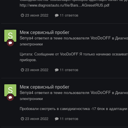
http://www.diagnostauto.ru/file/Bars...AGresetRUS.pdf
23 июня 2022
11 ответов
Меж сервисный пробег
Senya4
ответил в теме пользователя
VooDoOFF
в
Диагно
электроники
Цитата: Сообщение от VooDoOFF Я только начинаю осваивать
приборов.
23 июня 2022
11 ответов
Меж сервисный пробег
Senya4
ответил в теме пользователя
VooDoOFF
в
Диагно
электроники
Пробовали смотреть в самодиагностика -17 блок в адаптации
23 июня 2022
11 ответов