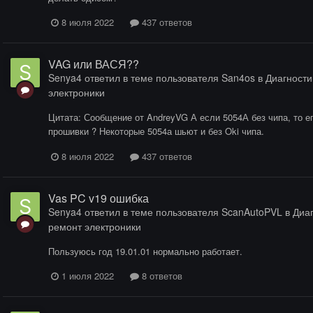
8 июля 2022
437 ответов
VAG или ВАСЯ??
Senya4
ответил в теме пользователя
San4os
в
Диагностик
электроники
Цитата: Сообщение от AndreyVG А если 5054А без чипа, то ег
прошивки ? Некоторые 5054а шьют и без Oki чипа.
8 июля 2022
437 ответов
Vas PC v19 ошибка
Senya4
ответил в теме пользователя
ScanAutoPVL
в
Диаг
ремонт электроники
Пользуюсь год 19.01.01 нормально работает.
1 июля 2022
8 ответов