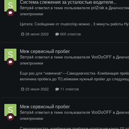
Система слежения за усталостью водителя...
Senya4
ответил в теме пользователя
priZrak
в
Диагностик
электроники
Цитата: Сообщение от musicclop можно , 3 минуты работы Ну
28 июня 2022
605 ответов
Меж сервисный пробег
Senya4
ответил в теме пользователя
VooDoOFF
в
Диагно
электроники
Еще раз для "новичков"----Самодиагностка -Комбинация при
величина пробега до ТО,вбиваем нужный пробег до следующе
23 июня 2022
11 ответов
Меж сервисный пробег
Senya4
ответил в теме пользователя
VooDoOFF
в
Диагно
электроники
Самодиагностка -комбинация приборов-адаптация-канал 02 дл