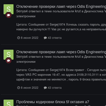
Отключение проверки ламп через Odis Engineerin
Senya4
ответил в теме пользователя
krut
в
Диагностика V
электроники
Цитата: Сообщение от Sergej1974 Хочешь сказать пароль дру
наверно бы ругнулся !!! Vas pc не ругается,а на неправильн
8 июня 2022
43 ответа
Отключение проверки ламп через Odis Engineerin
Senya4
ответил в теме пользователя
krut
в
Диагностика V
электроники
Цитата: Сообщение от Sergej1974 Всем привет . Сегодня пы
через VAS PC марочник 19.47, но адреса 3109,3110,3111 в 
шрифтом и значения не меняются , пароль 9 блока правильны
8 июня 2022
43 ответа
Проблемы кодировки блока 5f октавия а7