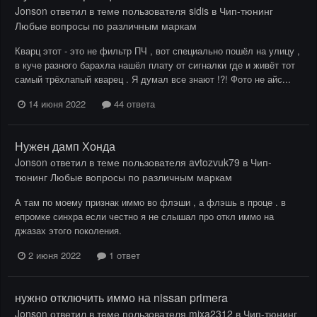
Jonson
ответил в теме пользователя
sidis
в
Чип-тюнинг
Любые вопросы по различным маркам
Кварц этот - это не фильтр ПЧ , вот специально пошёл на улицу ,
в куче разного барахла нашёл плату от сигналки где и живёт тот
самый трёхлапый кварец . Я думал все знают !?! Фото не айс...
14 июня 2022
44 ответа
Нужен дамп Хонда
Jonson
ответил в теме пользователя
avtozvuk79
в
Чип-
тюнинг Любые вопросы по различным маркам
А там по моему признак иммо во флэши , а флэшь в проце . в
епромке синхра если честно я не слышал про откл иммо на
джазах этого поколения.
2 июня 2022
1 ответ
нужно отключить иммо на nissan primera
Jonson
ответил в теме пользователя
mixa2312
в
Чип-тюнинг