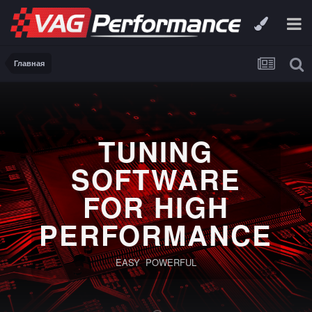
Главная
TUNING
SOFTWARE
FOR HIGH
PERFORMANCE
EASY POWERFUL