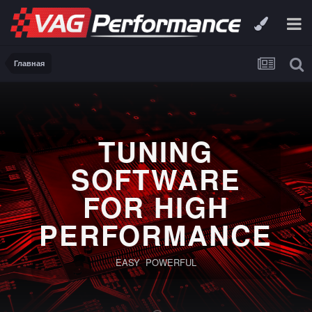
Главная
TUNING
SOFTWARE
FOR HIGH
PERFORMANCE
EASY POWERFUL