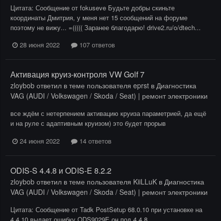
Цитата: Сообщение от fokuseve Будьте добры скиньте
координаты Дмитрия, у меня нет 15 сообщений на форуме
поэтому не вижу... =((((( Заранее благодарю! drive2.ru/o/dtech...
28 июня 2022
107 ответов
Активация круиз-контроля VW Golf 7
zloybob
ответил в теме пользователя
eprst
в
Диагностика
VAG (AUDI / Volkswagen / Skoda / Seat) | ремонт электроники
все ждём с нетерпением активацию круиза параметрией, да ещё
и на руле с адаптивным круизом) это будет прорыв
24 июня 2022
14 ответов
ODIS-S 4.4.8 и ODIS-E 8.2.2
zloybob
ответил в теме пользователя
KiiLLuK
в
Диагностика
VAG (AUDI / Volkswagen / Skoda / Seat) | ремонт электроники
Цитата: Сообщение от Tadk PostSetup 68.0.10 при установке на
4.4.10 выдает ошибку ODS9029E он под 4.4.8