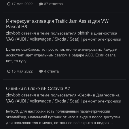
17 мая 2022
37 ответов
Интересует активация Traffic Jam Assist для VW
Passat B8
zloybob
ответил в теме пользователя
oldfish
в
Диагностика
VAG (AUDI / Volkswagen / Skoda / Seat) | ремонт электроники
Если не ошибаюсь, то просто так его не активировать. Каждый
ассистент идёт отдельным свапом в радаре ACC. Если свапа
нет, то куку
15 мая 2022
4 ответа
Ошибки в блоке 5F Octavia A7
zloybob
ответил в теме пользователя
-СерЖ-
в
Диагностика
VAG (AUDI / Volkswagen / Skoda / Seat) | ремонт электроники
levik70, для настройки есть полноценный параметрический
эквалайзер, маленький кусочек от него в виде 3 полос доступен
для пользователя в меню, остальное всё скрыто в недрах...