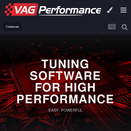
Главная
TUNING
SOFTWARE
FOR HIGH
PERFORMANCE
EASY POWERFUL